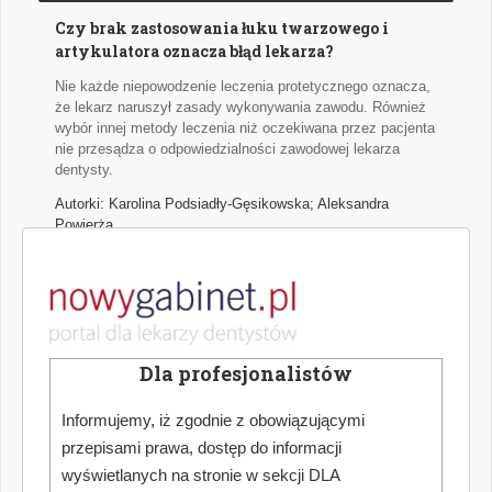
Czy brak zastosowania łuku twarzowego i
artykulatora oznacza błąd lekarza?
Nie każde niepowodzenie leczenia protetycznego oznacza,
że lekarz naruszył zasady wykonywania zawodu. Również
wybór innej metody leczenia niż oczekiwana przez pacjenta
nie przesądza o odpowiedzialności zawodowej lekarza
dentysty.
Autorki: Karolina Podsiadły-Gęsikowska; Aleksandra
Powierża
Przegląd doniesień stomatologicznych
Najważniejsze wątki najciekawszych naukowych publikacji
medycznych z zakresu stomatologii.
Dla profesjonalistów
Autor: Hanna Puźyńska
Informujemy, iż zgodnie z obowiązującymi
przepisami prawa, dostęp do informacji
Jak dokonać optymalnego wyboru urządzenia
wyświetlanych na stronie w sekcji DLA
do pracy w powiększeniu zabiegowym