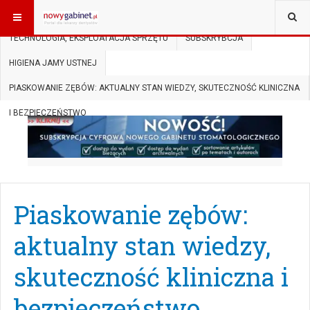
JESTEŚ TUTAJ:
START
SUBSKRYPCJA
TECHNOLOGIA, EKSPLOATACJA SPRZĘTU
SUBSKRYBCJA
HIGIENA JAMY USTNEJ
PIASKOWANIE ZĘBÓW: AKTUALNY STAN WIEDZY, SKUTECZNOŚĆ KLINICZNA
I BEZPIECZEŃSTWO
Piaskowanie zębów:
aktualny stan wiedzy,
skuteczność kliniczna i
bezpieczeństwo