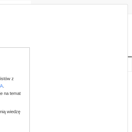
Zaloguj
Zarejestruj
Redakcja
Kontakt
ISH
08
20
SO
,
SIE
NOWE
IA
KSIĘGARNIA
DO PRAWNIKA
istów z
TA
.
je na temat
dnią wiedzę