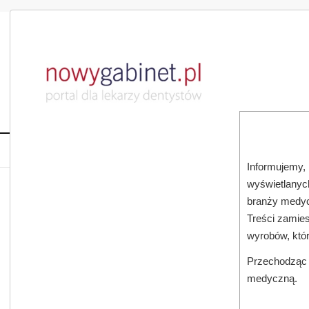
DLA LEKARZA
DLA PACJENTA
PUBLIKACJE NAU
START
AKTUALNOŚCI
MAGAZ
Informujemy, 
wyświetlanych
branży medyc
Treści zamies
wyrobów, któ
Przechodząc d
medyczną.