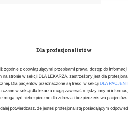
KOWE
NEWSLETTER
DOCTOR&LIFE
ENGL
Dla profesjonalistów
YN
ARTYKUŁY
SUBSKRYPCJA
SZKOLEN
iż zgodnie z obowiązującymi przepisami prawa, dostęp do informacji
 na stronie w sekcji DLA LEKARZA, zastrzeżony jest dla profesjonal
znej. Dla pacjentów przeznaczone są treści w sekcji
DLA PACJEN
zczane w sekcji dla lekarza mogą zawierać między innymi informac
re mogą być niebezpieczne dla zdrowia i bezpieczeństwa pacjentów.
alej potwierdzasz, że jesteś profesjonalistą posiadającym odpowie