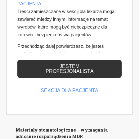
PACJENTA
.
oraz mikroskopów operacyjnych.
Treści zamieszczane w sekcji dla lekarza mogą
Autor: Piotr Szymański
zawierać między innymi informacje na temat
wyrobów, które mogą być niebezpieczne dla
zdrowia i bezpieczeństwa pacjentów.
Wzrost wynagrodzeń a koszty gabinetów
Przechodząc dalej potwierdzasz, że jesteś
Od 1 lipca 2026 roku ponownie wzrosły minimalne
wynagrodzenia pracowników medycznych zatrudnionych w
profesjonalistą posiadającym odpowiednią
podmiotach leczniczych. Dla właścicieli gabinetów oznacza
wiedzę medyczną.
to nie tylko wyższe wynagrodzenia personelu średniego,
JESTEM
lecz przede wszystkim istotny wzrost kosztów prowadzenia
PROFESJONALISTĄ
działalności, który przy niezmienionym cenniku może
znacząco obniżyć dochód właściciela gabinetu. W jaki
sposób nowe przepisy wpłyną na rentowność gabinetów
SEKCJA DLA PACJENTA
oraz dlaczego warto już dziś przygotować się do
nadchodzących zmian?
Autorka: Aleksandra Deżakowska
Materiały stomatologiczne – wymagania
odnośnie rozporządzenia MDR