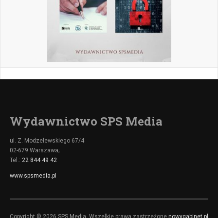
Wydawnictwo SPS Media
ul. Z. Modzelewskiego 67/4
02-679 Warszawa;
Tel.:
22 844 49 42
www.spsmedia.pl
Copyright © 2026 SPS Media. Wszelkie prawa zastrzeżone
nowygabinet.pl