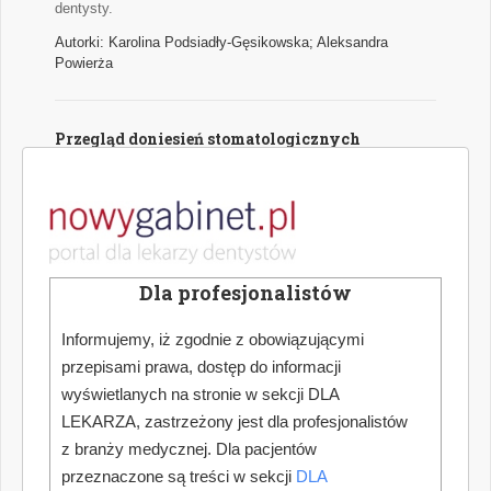
dentysty.
Autorki: Karolina Podsiadły-Gęsikowska; Aleksandra
Powierża
Przegląd doniesień stomatologicznych
Najważniejsze wątki najciekawszych naukowych publikacji
medycznych z zakresu stomatologii.
Autor: Hanna Puźyńska
Dla profesjonalistów
Jak dokonać optymalnego wyboru urządzenia
do pracy w powiększeniu zabiegowym
Informujemy, iż zgodnie z obowiązującymi
Współczesna stomatologia nieustannie podnosi poprzeczkę
przepisami prawa, dostęp do informacji
w zakresie precyzji, skuteczności i komfortu leczenia. W
wyświetlanych na stronie w sekcji DLA
erze zaawansowanych technologii, miniaturyzacji narzędzi
LEKARZA, zastrzeżony jest dla profesjonalistów
oraz rosnących oczekiwań pacjentów, kluczowym
elementem codziennej praktyki staje się odpowiednio
z branży medycznej. Dla pacjentów
dobrana optyka zabiegowa. Coraz częściej wybór ten
przeznaczone są treści w sekcji
DLA
sprowadza się do dwóch rozwiązań: lup stomatologicznych