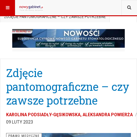
JESTEŚ TUTAJ:
START
SUBSKRYPCJA
PRAWO MEDYCZNE
ZDJĘCIE PANTOMOGRAFICZNE – CZY ZAWSZE POTRZEBNE
Zdjęcie
pantomograficzne – czy
zawsze potrzebne
KAROLINA PODSIADŁY-GĘSIKOWSKA, ALEKSANDRA POWIERŻA
09 LUTY 2023
PRAWO MEDYCZNE