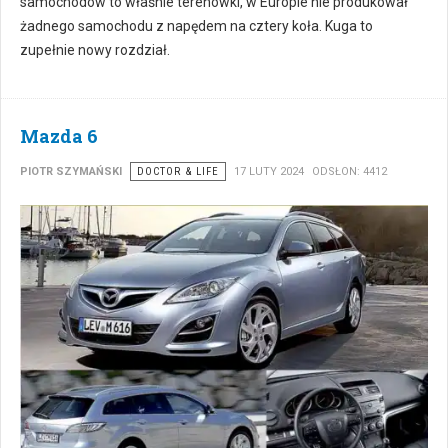
samochodów to właśnie terenówki, w Europie nie produkował
żadnego samochodu z napędem na cztery koła. Kuga to
zupełnie nowy rozdział.
Mazda 6
PIOTR SZYMAŃSKI
DOCTOR & LIFE
17 LUTY 2024
ODSŁON: 4412