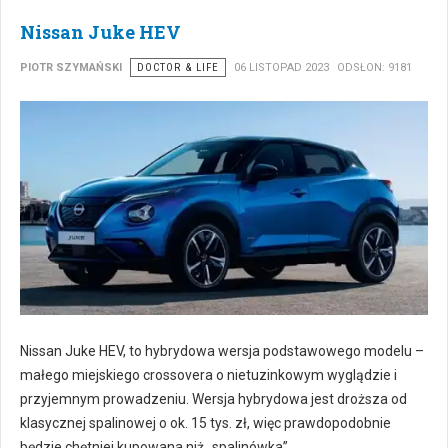
Nissan Juke HEV
PIOTR SZYMAŃSKI
DOCTOR & LIFE
06 LISTOPAD 2023
ODSŁON: 9181
Nissan Juke HEV, to hybrydowa wersja podstawowego modelu –
małego miejskiego crossovera o nietuzinkowym wyglądzie i
przyjemnym prowadzeniu. Wersja hybrydowa jest droższa od
klasycznej spalinowej o ok. 15 tys. zł, więc prawdopodobnie
będzie chętniej kupowana niż „spalinówka”.