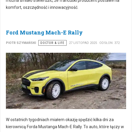
można śmiało stwierdzić, że francuski producent postawił na
komfort, oszczędność i innowacyjność.
Ford Mustang Mach-E Rally
PIOTR SZYMAŃSKI
DOCTOR & LIFE
27 LISTOPAD 2025
ODSŁON: 372
W ostatnich tygodniach miałem okazję spędzić kilka dni za
kierownicą Forda Mustanga Mach-E Rally. To auto, które łączy w