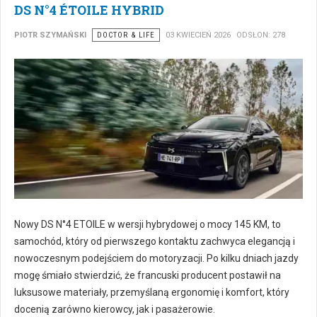
DS N°4 ÉTOILE HYBRID
PIOTR SZYMAŃSKI
DOCTOR & LIFE
03 KWIECIEŃ 2026
ODSŁON: 278
Nowy DS N°4 ETOILE w wersji hybrydowej o mocy 145 KM, to
samochód, który od pierwszego kontaktu zachwyca elegancją i
nowoczesnym podejściem do motoryzacji. Po kilku dniach jazdy
mogę śmiało stwierdzić, że francuski producent postawił na
luksusowe materiały, przemyślaną ergonomię i komfort, który
docenią zarówno kierowcy, jak i pasażerowie.