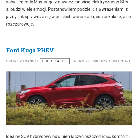
sobie legendę Mustanga z nowoczesnością elektrycznego SUV-
a, budzi wiele emocji. Postanowiłem podzielić się wrażeniami z
jazdy: jak sprawdza się w polskich warunkach, co zaskakuje, a co
rozczarowuje.
Ford Kuga PHEV
PIOTR SZYMAŃSKI
DOCTOR & LIFE
16 PAŹDZIERNIK 2025
ODSŁON: 471
Idealny SUV hybrydowy powinien łączyć oszczędność, komfort i