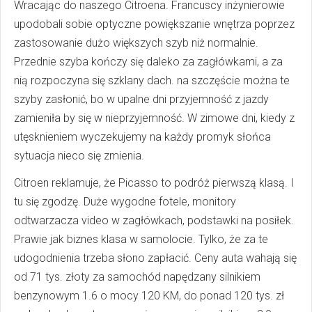
Wracając do naszego Citroena. Francuscy inżynierowie
upodobali sobie optyczne powiększanie wnętrza poprzez
zastosowanie dużo większych szyb niż normalnie.
Przednie szyba kończy się daleko za zagłówkami, a za
nią rozpoczyna się szklany dach. na szczęście można te
szyby zasłonić, bo w upalne dni przyjemność z jazdy
zamieniła by się w nieprzyjemność. W zimowe dni, kiedy z
utęsknieniem wyczekujemy na każdy promyk słońca
sytuacja nieco się zmienia.
Citroen reklamuje, że Picasso to podróż pierwszą klasą. I
tu się zgodzę. Duże wygodne fotele, monitory
odtwarzacza video w zagłówkach, podstawki na posiłek.
Prawie jak biznes klasa w samolocie. Tylko, że za te
udogodnienia trzeba słono zapłacić. Ceny auta wahają się
od 71 tys. złoty za samochód napędzany silnikiem
benzynowym 1.6 o mocy 120 KM, do ponad 120 tys. zł