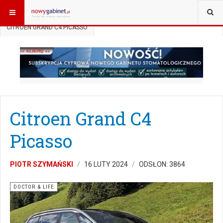
JESTEŚ TUTAJ:
START
DOCTOR&LIFE
CITROEN GRAND C4 PICASSO
Citroen Grand C4
Picasso
PIOTR SZYMAŃSKI
16 LUTY 2024
ODSŁON: 3864
DOCTOR & LIFE