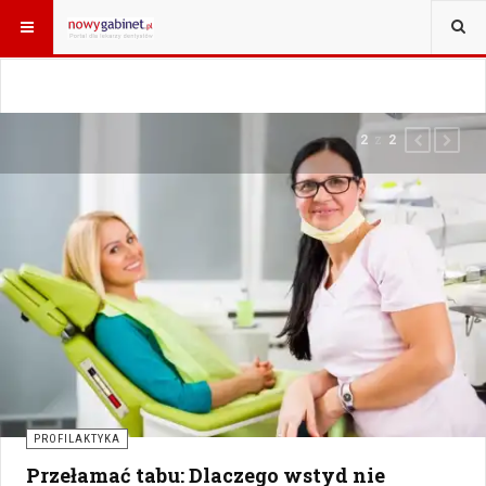
z
2
2
PREVIOUS
NEXT
PROFILAKTYKA
Przełamać tabu: Dlaczego wstyd nie