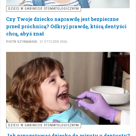
DZIECI W GABINECIE STOMATOLOGICZNYM
Czy Twoje dziecko naprawdę jest bezpieczne
przed próchnicą? Odkryj prawdę, którą dentyści
chcą, abyś znał
PIOTR SZYMAŃSKI
21 STYCZEŃ 2026
DZIECI W GABINECIE STOMATOLOGICZNYM
Jak przygotować dziecko do wizyty u dentysty?