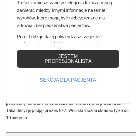
Treści zamieszczane w sekcji dla lekarza mogą
zawierać między innymi informacje na temat
wyrobów, które mogą być niebezpieczne dla
zdrowia i bezpieczeństwa pacjentów.
Przechodząc dalej potwierdzasz, że jesteś
profesjonalistą posiadającym odpowiednią
wiedzę medyczną.
JESTEM
PROFESJONALISTĄ
SEKCJA DLA PACJENTA
Do 800 zł dofinansowania na zakup programu do e-
dokumentacji udzieli NFZ, wszystkim przychodniom, które
zakupiły stosowne oprogramowanie w 2018 lub 2019 roku i mają
podpisany kontrakt na świadczenia finansowane przez NFZ.
Taka decyzję podjął prezes NFZ. Wnioski można składać tylko do
10 sierpnia.