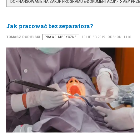
DOFINANSOWANIE NA ZAKUP PROGRAMU E-DOKUMENTACJI">
ABY PRZE
Jak pracować bez separatora?
TOMASZ POPIELSKI
PRAWO MEDYCZNE
10 LIPIEC 2019
ODSŁON: 1116