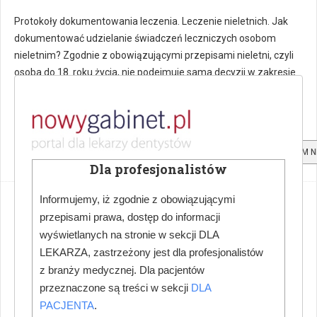
Protokoły dokumentowania leczenia. Leczenie nieletnich. Jak
dokumentować udzielanie świadczeń leczniczych osobom
nieletnim? Zgodnie z obowiązującymi przepisami nieletni, czyli
osoba do 18. roku życia, nie podejmuje sama decyzji w zakresie
swojego leczenia. W tym okresie nieletniego reprezentuje
przedstawiciel ustawowy lub opiekun prawny.
JAK DOKUMENTOWAĆ UDZIELANIE ŚWIADCZEŃ LECZNICZYCH OSOBOM N
Dla profesjonalistów
Informujemy, iż zgodnie z obowiązującymi
Dofinansowanie na zakup programu e-
przepisami prawa, dostęp do informacji
dokumentacji
wyświetlanych na stronie w sekcji DLA
LEKARZA, zastrzeżony jest dla profesjonalistów
PIOTR SZYMAŃSKI
PRAWO MEDYCZNE
20 SIERPIEŃ 2019
ODSŁON: 1217
z branży medycznej. Dla pacjentów
przeznaczone są treści w sekcji
DLA
PACJENTA
.