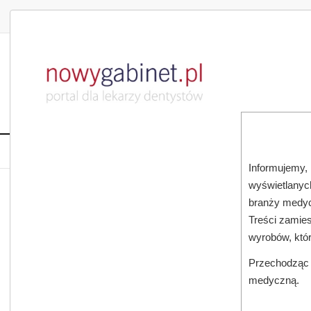
DLA LEKARZA
DLA PACJENTA
PUBLIKACJE NAU
START
AKTUALNOŚCI
MAGAZ
Informujemy, 
wyświetlanych
JESTEŚ TUTAJ:
START
SUBSKRYPCJA
branży medyc
Treści zamies
wyrobów, któ
Przechodząc d
medyczną.