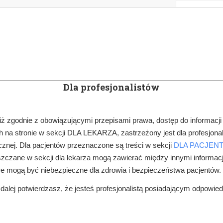
KOWE
NEWSLETTER
DOCTOR&LIFE
ENGL
Dla profesjonalistów
YN
ARTYKUŁY
SUBSKRYPCJA
SZKOLEN
iż zgodnie z obowiązującymi przepisami prawa, dostęp do informacji
 na stronie w sekcji DLA LEKARZA, zastrzeżony jest dla profesjonal
PUBLIKACJE NAUKOWE
znej. Dla pacjentów przeznaczone są treści w sekcji
DLA PACJEN
zczane w sekcji dla lekarza mogą zawierać między innymi informac
re mogą być niebezpieczne dla zdrowia i bezpieczeństwa pacjentów.
alej potwierdzasz, że jesteś profesjonalistą posiadającym odpowie