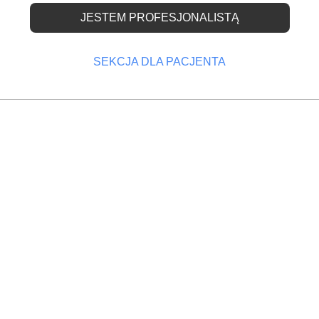
JESTEM PROFESJONALISTĄ
SEKCJA DLA PACJENTA
ych
Implantacja natychmiastowa z
jednoczasowym obciążeniem
funkcjonalnym w szczęce
J
PRACE NAUKOWE
02 KWIECIEŃ 2025
Immediate implant placement with immediate function
loading in the maxilla
STRESZCZENIE:
Rozwój współczesnej stomatologii jes
szczególnie zauważalny w implantologii, jako że
ukierunkowana jest ona na przywrócenie utraconych zę
przez to wydolności narządu żucia. Sprostanie wysoki
wymaganiom pacjentów zarówno w aspekcie estetyczn