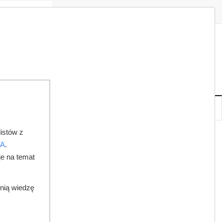
Zaloguj
Zarejestruj
Redakcja
Kontakt
ISH
08
20
SO
,
SIE
NOWE
IA
KSIĘGARNIA
DO PRAWNIKA
istów z
TA
.
je na temat
dnią wiedzę