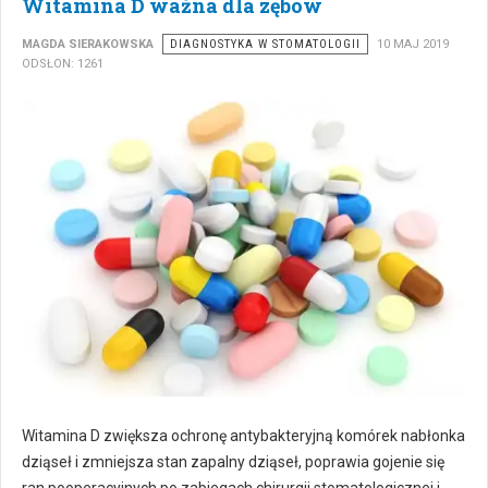
Witamina D ważna dla zębów
MAGDA SIERAKOWSKA
DIAGNOSTYKA W STOMATOLOGII
10 MAJ 2019
ODSŁON: 1261
Witamina D zwiększa ochronę antybakteryjną komórek nabłonka
dziąseł i zmniejsza stan zapalny dziąseł, poprawia gojenie się
ran pooperacyjnych po zabiegach chirurgii stomatologicznej i