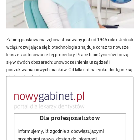
Zabieg piaskowania zębów stosowany jest od 1945 roku. Jednak
wciąż rozwijająca się biotechnologia znajduje coraz to nowsze i
lepsze zastosowanie tej procedury. Prace bioinżynierów toczą
się w dwóch obszarach: unowocześnienia urządzeń i
poszukiwania nowych piasków. Od kilku lat na rynku dostępne są
piaski na bazie glicyny.
Zastosowanie koncentratów płytek krwi w
gabinecie stomatologicznym
Dla profesjonalistów
JAKUB LIPSKI
DIAGNOSTYKA W STOMATOLOGII
20 STYCZEŃ 2019
ODSŁON: 1217
Informujemy, iż zgodnie z obowiązującymi
przepisami prawa, dostęp do informacji