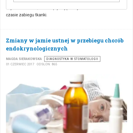
dobrym przykładem takiego postępowania. Zawierają one liczne
czynniki wzrostu, które wpływają korzystnie na uszkodzone w
czasie zabiegu tkanki.
Zmiany w jamie ustnej w przebiegu chorób
endokrynologicznych
MAGDA SIERAKOWSKA
DIAGNOSTYKA W STOMATOLOGII
01 CZERWIEC 2017
ODSŁON: 865