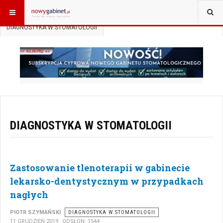
JESTEŚ TUTAJ:
START
ARTYKUŁY
DIAGNOSTYKA W STOMATOLOGII
DIAGNOSTYKA W STOMATOLOGII
Zastosowanie tlenoterapii w gabinecie
lekarsko-dentystycznym w przypadkach
nagłych
PIOTR SZYMAŃSKI
DIAGNOSTYKA W STOMATOLOGII
11 GRUDZIEŃ 2019
ODSŁON: 1544