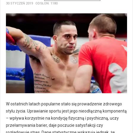
30 STYCZEŃ 2019
ODSŁON: 1180
W ostatnich latach popularne stało się prowadzenie zdrowego
stylu życia. Uprawianie sportu jest jego nieodłączną komponentą
– wpływa korzystnie na kondycję fizyczną i psychiczną, uczy
przełamywania barier, daje poczucie satysfakcji czy
rozładowuje stres. Dane statystyczne wskazują jednak, że