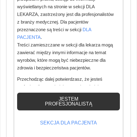
wyświetlanych na stronie w sekcji DLA
LEKARZA, zastrzeżony jest dla profesjonalistów
z branży medycznej. Dla pacjentów
przeznaczone są treści w sekcji
DLA
PACJENTA
.
Treści zamieszczane w sekcji dla lekarza mogą
zawierać między innymi informacje na temat
wyrobów, które mogą być niebezpieczne dla
zdrowia i bezpieczeństwa pacjentów.
Przechodząc dalej potwierdzasz, że jesteś
profesjonalistą posiadającym odpowiednią
Terapia autogenna w stomatologii. Zastosowanie koncentratów
wiedzę medyczną.
JESTEM
płytek krwi w gabinecie stomatologicznym. We współczesnej
PROFESJONALISTĄ
stomatologii coraz częściej wykorzystuje się własne tkanki
pacjenta w celu poprawy gojenia i regeneracji tkanek po
SEKCJA DLA PACJENTA
zabiegach stomatologicznych. Zastosowanie koncentratów
płytkowych pod postacią osocza lub fibryny bogatopłytkowej jest