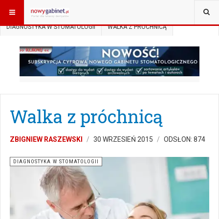
JESTEŚ TUTAJ:
START
ARTYKUŁY
DIAGNOSTYKA W STOMATOLOGII
WALKA Z PRÓCHNICĄ
Walka z próchnicą
ZBIGNIEW RASZEWSKI
30 WRZESIEŃ 2015
ODSŁON: 874
DIAGNOSTYKA W STOMATOLOGII