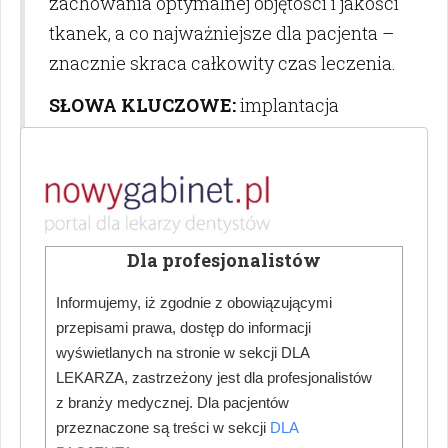
zachowania optymalnej objętości i jakości
tkanek, a co najważniejsze dla pacjenta –
znacznie skraca całkowity czas leczenia.
SŁOWA KLUCZOWE:
implantacja
natychmiastowa, obciążenie
natychmiastowe
ABSTRACT:
The development of modern
dentistry is particularly noticeable in
Dla profesjonalistów
implantology, as it focuses on the
restoration of lost teeth and thus the
Informujemy, iż zgodnie z obowiązującymi
functionality of the masticatory system. In
przepisami prawa, dostęp do informacji
wyświetlanych na stronie w sekcji DLA
order to meet the high expectations of
LEKARZA, zastrzeżony jest dla profesjonalistów
patients, both in terms of aesthetics and
z branży medycznej. Dla pacjentów
the shortest possible treatment time, a
przeznaczone są treści w sekcji
DLA
high level of all treatment steps is