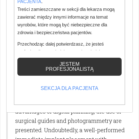
PACJENTA
.
required, from planning to manufacturing
Treści zamieszczane w sekcji dla lekarza mogą
zawierać między innymi informacje na temat
of the prosthetic work. It requires
wyrobów, które mogą być niebezpieczne dla
continuous improvement of techniques
zdrowia i bezpieczeństwa pacjentów.
and instruments. This article presents the
Przechodząc dalej potwierdzasz, że jesteś
case of a 75-year-old male patient who
profesjonalistą posiadającym odpowiednią
required the removal of an extensive
wiedzę medyczną.
maxillary bridge. Due to the use of modern
JESTEM
PROFESJONALISTĄ
technology, it was possible to perform
immediate implant placement with
SEKCJA DLA PACJENTA
simultaneous functional loading despite
the suboptimal bone conditions. The
advantages of digital planning, the use of
surgical guides and photogrammetry are
presented. Undoubtedly, a well-performed