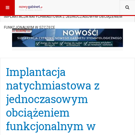
JESTEŚ TUTAJ:
START
SUBSKRYPCJA
PUBLIKACJE NAUKOWE
IMPLANTACJA NATYCHMIASTOWA Z JEDNOCZASOWYM OBCIĄŻENIEM
FUNKCJONALNYM W SZCZĘCE
Implantacja
natychmiastowa z
jednoczasowym
obciążeniem
funkcjonalnym w