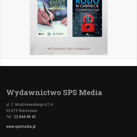
Wydawnictwo SPS Media
ul. Z. Modzelewskiego 67/4
02-679 Warszawa;
Tel.:
22 844 49 42
www.spsmedia.pl