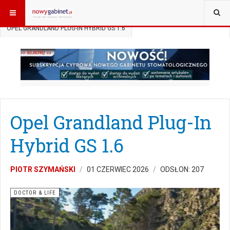
JESTEŚ TUTAJ:
START
DOCTOR&LIFE
OPEL GRANDLAND PLUG-IN HYBRID GS 1.6
Opel Grandland Plug-In
Hybrid GS 1.6
PIOTR SZYMAŃSKI
01 CZERWIEC 2026
ODSŁON: 207
DOCTOR & LIFE