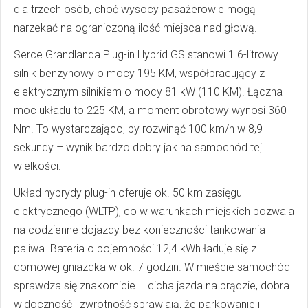
dla trzech osób, choć wysocy pasażerowie mogą
narzekać na ograniczoną ilość miejsca nad głową.
Serce Grandlanda Plug-in Hybrid GS stanowi 1.6-litrowy
silnik benzynowy o mocy 195 KM, współpracujący z
elektrycznym silnikiem o mocy 81 kW (110 KM). Łączna
moc układu to 225 KM, a moment obrotowy wynosi 360
Nm. To wystarczająco, by rozwinąć 100 km/h w 8,9
sekundy – wynik bardzo dobry jak na samochód tej
wielkości.
Układ hybrydy plug-in oferuje ok. 50 km zasięgu
elektrycznego (WLTP), co w warunkach miejskich pozwala
na codzienne dojazdy bez konieczności tankowania
paliwa. Bateria o pojemności 12,4 kWh ładuje się z
domowej gniazdka w ok. 7 godzin. W mieście samochód
sprawdza się znakomicie – cicha jazda na prądzie, dobra
widoczność i zwrotność sprawiają, że parkowanie i