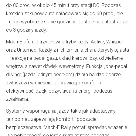
do 80 proc. w około 45 minut przy stacji DC. Podczas
krótkich zakupów auto naładowało się do 60 proc., ale
trudno wyobrazić sobie godzinne postoje na autostradzie
co 3 godziny jazdy.
Mach-E oferuje trzy główne tryby jazdy: Active, Whisper
oraz Untamed. Każdy z nich zmienia charakterystykę auta
– reakcję na pedał gazu, układ kierowniczy, oświetlenie
wnętrza, a nawet dźwięk wewnętrzny. Funkcja „one-pedal
driving” (jazda jednym pedałem) działa bardzo dobrze,
zwłaszcza w mieście, poprawiając komfort i
efektywność, dzięki odzyskiwaniu energii podczas
zwalniania.
Systemy wspomagania jazdy, takie jak adaptacyjny
tempomat, zapewniają komfort i poczucie
bezpieczeństwa. Mach-E Rally potrafi sprawiać wrażenie
„samobieżnego”, co jest dużym atutem podczas