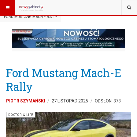
JESTEŚ TUTAJ:
START
DOCTOR&LIFE
FORD MUSTANG MACH-E RALLY
Ford Mustang Mach-E
Rally
PIOTR SZYMAŃSKI
27 LISTOPAD 2025
ODSŁON: 373
DOCTOR & LIFE