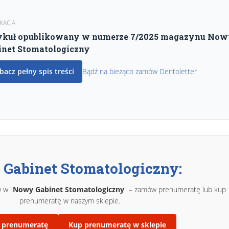
KACJA
ykuł opublikowany w numerze 7/2025 magazynu No
inet Stomatologiczny
bacz pełny spis treści
Bądź na bieżąco zamów Dentoletter
Gabinet Stomatologiczny:
 w "
Nowy Gabinet Stomatologiczny
" – zamów prenumeratę lub kup
prenumeratę w naszym sklepie.
prenumeratę
Kup prenumeratę w sklepie