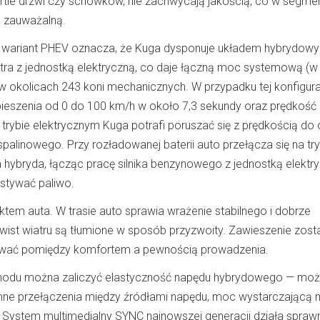
rtie drzwi czy schowków, nie zachwycają jakością, co w segme
ą zauważalną.
ny wariant PHEV oznacza, że Kuga dysponuje układem hybrydow
litra z jednostką elektryczną, co daje łączną moc systemową (w
 okolicach 243 koni mechanicznych. W przypadku tej konfigura
pieszenia od 0 do 100 km/h w około 7,3 sekundy oraz prędkość
rybie elektrycznym Kuga potrafi poruszać się z prędkością do
spalinowego. Przy rozładowanej baterii auto przełącza się na tr
a hybryda, łącząc pracę silnika benzynowego z jednostką elektr
stywać paliwo.
tem auta. W trasie auto sprawia wrażenie stabilnego i dobrze
wist wiatru są tłumione w sposób przyzwoity. Zawieszenie zost
sować pomiędzy komfortem a pewnością prowadzenia.
odu można zaliczyć elastyczność napędu hybrydowego — moż
łynne przełączenia między źródłami napędu, moc wystarczającą n
. System multimedialny SYNC najnowszej generacji działa sprawn