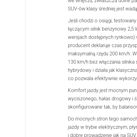
we wnętrzu, zwłaszcza dolne pa
SUV-ów klasy średniej jest wad
Jeśli chodzi o osiągi, testowa
łączącym silnik benzynowy 2,5 
wersjach dostępnych rynkowo) w
producent deklaruje czas przys
maksymalną rzędu 200 km/h. W t
130 km/h bez włączania silnika 
hybrydowy i działa jak klasyczn
co pozwala efektywnie wykorzy
Komfort jazdy jest mocnym punk
wyciszonego, hałas drogowy i ś
skonfigurowane tak, by balan
Do mocnych stron tego samoch
jazdy w trybie elektrycznym, p
i dobre prowadzenie jak na SUV