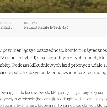
OPRZEDNI
NASTĘPNY
E Rally
Renault Rafale E-Tech 4x4
 powinien łączyć oszczędność, komfort i użytecznoś
 (plug-in hybrid) staje się jednym z tych modeli, któ
ambicji. Podczas kilkudniowych jazd próbnych udało s
iście potrafi łączyć codzienną zwinność z technolog
owany jest do kierowców, dla których z jednej strony liczy się
rycznym w mieście (bez emisji), a z drugiej ważna jest elastyc
ągłego martwienia się o ładowanie. To samochód dla tych, którz