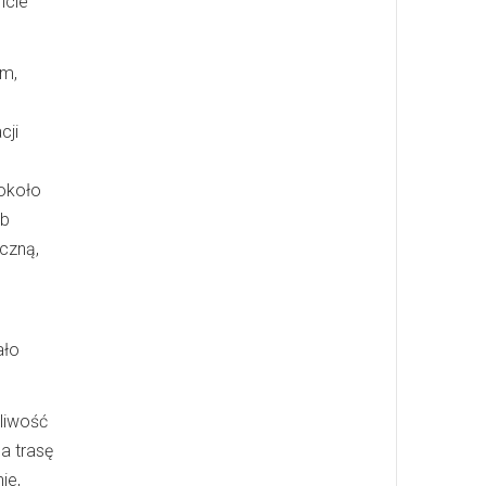
ncie
ym,
cji
 około
yb
yczną,
ało
liwość
a trasę
ie,