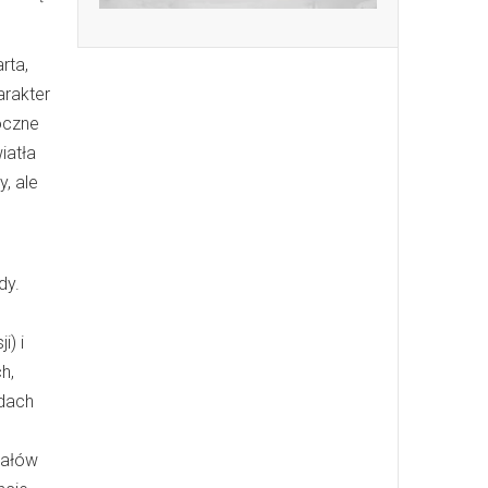
rta,
arakter
oczne
iatła
, ale
dy.
i) i
h,
 dach
iałów