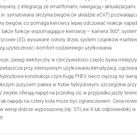
onsywny, z integracją ze smartfonami, nawigacją i aktualizacjami.
in. symulowana skrzynia biegów (w układzie eCVT) pozwalając
any biegów, co pomaga kierowcy lepiej odczuwać reakcje napęd
 także funkcje wspomagające kierowcę — kamera 360°, syste
atrycowe LED, wysuwane osłony drzwi, system czujników martwe
oszą użyteczność i komfort codziennego użytkowania.
wsze, zasięg elektryczny w rzeczywistości często bywa mniejszy
zwłaszcza przy intensywnym użytkowaniu klimatyzacji, ogrzewa
 hybrydowa konstrukcja czyni Kugę PHEV nieco cięższą niż wers
ększym zużyciem paliwa w trybie hybrydowym, szczególnie przy
V zwykle oferują napęd na przednią oś; w przypadku jazdy teren
brak napędu na cztery koła może być ograniczeniem. Cena now
wersji dobrze wyposażonej (np. ST-Line X lub odpowiednik) w
ł.