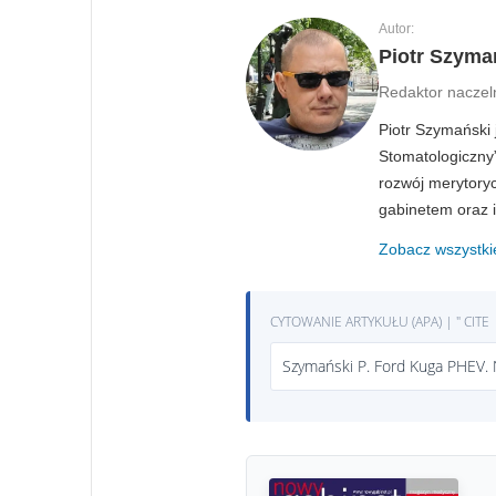
Autor:
Piotr Szyma
Redaktor naczel
Piotr Szymański
Stomatologiczny”
rozwój merytoryc
gabinetem oraz 
Zobacz wszystki
CYTOWANIE ARTYKUŁU (APA) | " CITE
Szymański P. Ford Kuga PHEV. 