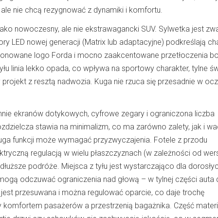
le nie chcą rezygnować z dynamiki i komfortu.
jako nowoczesny, ale nie ekstrawagancki SUV. Sylwetka jest zwa
lektory LED nowej generacji (Matrix lub adaptacyjne) podkreślają ch
sponowane logo Forda i mocno zaakcentowane przetłoczenia b
yłu linia lekko opada, co wpływa na sportowy charakter, tylne św
 projekt z resztą nadwozia. Kuga nie rzuca się przesadnie w oczy
nie ekranów dotykowych, cyfrowe zegary i ograniczona liczba
zdzielcza stawia na minimalizm, co ma zarówno zalety, jak i wa
uga funkcji może wymagać przyzwyczajenia. Fotele z przodu
ktryczną regulacją w wielu płaszczyznach (w zależności od wersj
łuższe podróże. Miejsca z tyłu jest wystarczająco dla dorosłyc
ogą odczuwać ograniczenia nad głową – w tylnej części auta
u jest przesuwana i można regulować oparcie, co daje trochę
zy komfortem pasażerów a przestrzenią bagażnika. Część mater