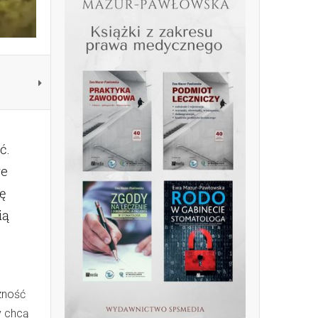
ć.
re
ię
ią
zność
y chcą