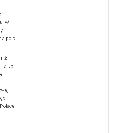
a
u. W
my
go pola
 niż
nia lub
je
owej
ego
 Polsce