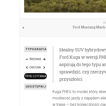
P
Ford Mustang Mach-
Idealny SUV hybrydowy
TYPOGRAFIA
Ford Kuga w wersji PHEV
ŚREDNIA
aspirują do tego typu 
OBECNA
sprawdzić, czy rzeczyw
TRYB CZYTANIA
przyszłości.
UDOSTEPNIJ
Kuga PHEV, to model, który skier
możliwość jazdy z napędem elekt
w trasie — bez konieczności ci