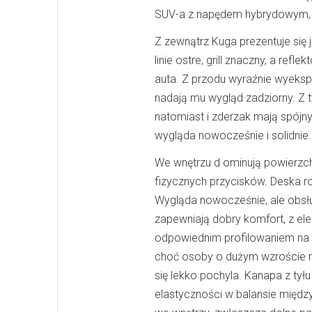
SUV-a z napędem hybrydowym, a
Z zewnątrz Kuga prezentuje się 
linie ostre, grill znaczny, a ref
auta. Z przodu wyraźnie wyek
nadają mu wygląd zadziorny. Z t
natomiast i zderzak mają spójny
wygląda nowocześnie i solidnie.
We wnętrzu d ominują powierzch
fizycznych przycisków. Deska ro
Wygląda nowocześnie, ale obsł
zapewniają dobry komfort, z ele
odpowiednim profilowaniem na d
choć osoby o dużym wzroście m
się lekko pochyla. Kanapa z tył
elastyczności w balansie międ