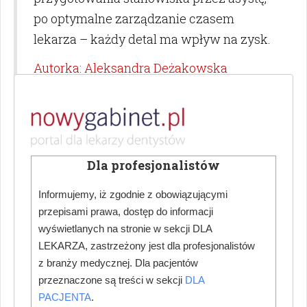
po optymalne zarządzanie czasem
lekarza – każdy detal ma wpływ na zysk.
Autorka: Aleksandra Deżakowska
DENTAL TALK. UNIT 11
In-office Whitening Wybielanie zębów w
Dla profesjonalistów
gabinecie
Autorka: Agnieszka Szyjkowska-Dudo
Informujemy, iż zgodnie z obowiązującymi
przepisami prawa, dostęp do informacji
wyświetlanych na stronie w sekcji DLA
Budynek ambulatorium stomatologicznego
LEKARZA, zastrzeżony jest dla profesjonalistów
z branży medycznej. Dla pacjentów
Inwestor przed zakupem działki, na której
przeznaczone są treści w sekcji
DLA
planował budowę dwukondygnacyjnego
PACJENTA
.