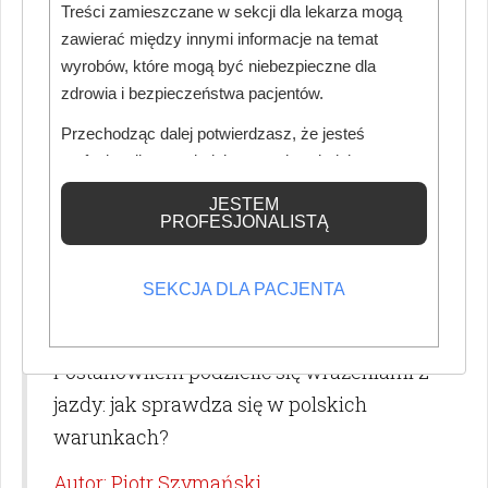
ambulatorium stomatologicznego, chciał
Treści zamieszczane w sekcji dla lekarza mogą
sprawdzić jej potencjał. Zwrócił się do nas
zawierać między innymi informacje na temat
wyrobów, które mogą być niebezpieczne dla
z prośbą o zaprojektowanie układu
zdrowia i bezpieczeństwa pacjentów.
funkcjonalnego parteru budynku.
Przechodząc dalej potwierdzasz, że jesteś
Autor: Marta Maliszewska
profesjonalistą posiadającym odpowiednią
wiedzę medyczną.
JESTEM
PROFESJONALISTĄ
Ford Mustang Mach-E Rally
Mach-E Rally, to auto które łączy w sobie
SEKCJA DLA PACJENTA
legendę Mustanga z nowoczesnością
elektrycznego SUV-a, budzi wiele emocji.
Postanowiłem podzielić się wrażeniami z
jazdy: jak sprawdza się w polskich
warunkach?
Autor: Piotr Szymański