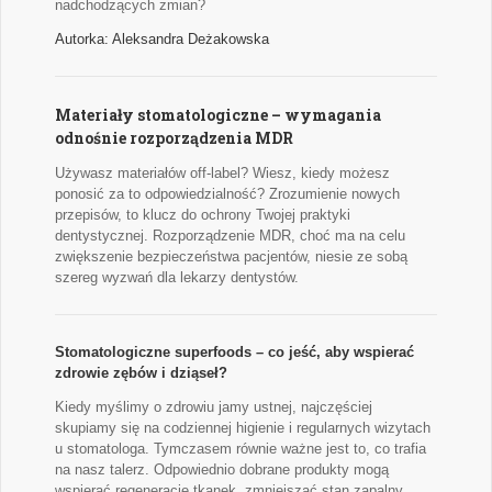
nadchodzących zmian?
Autorka: Aleksandra Deżakowska
Materiały stomatologiczne – wymagania
odnośnie rozporządzenia MDR
Używasz materiałów off-label? Wiesz, kiedy możesz
ponosić za to odpowiedzialność? Zrozumienie nowych
przepisów, to klucz do ochrony Twojej praktyki
dentystycznej. Rozporządzenie MDR, choć ma na celu
zwiększenie bezpieczeństwa pacjentów, niesie ze sobą
szereg wyzwań dla lekarzy dentystów.
Stomatologiczne superfoods – co jeść, aby wspierać
zdrowie zębów i dziąseł?
Kiedy myślimy o zdrowiu jamy ustnej, najczęściej
skupiamy się na codziennej higienie i regularnych wizytach
u stomatologa. Tymczasem równie ważne jest to, co trafia
na nasz talerz. Odpowiednio dobrane produkty mogą
wspierać regenerację tkanek, zmniejszać stan zapalny