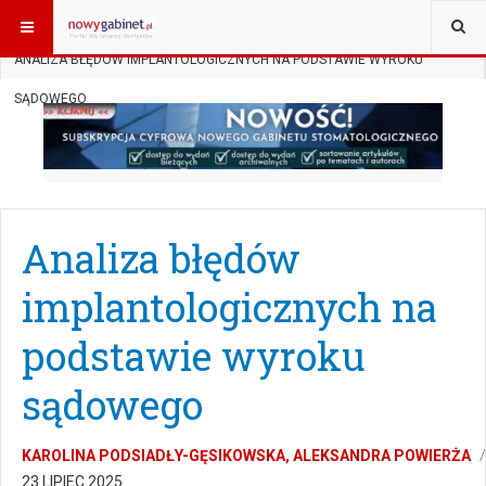
JESTEŚ TUTAJ:
START
SUBSKRYPCJA
PRAWO MEDYCZNE
ANALIZA BŁĘDÓW IMPLANTOLOGICZNYCH NA PODSTAWIE WYROKU
SĄDOWEGO
Analiza błędów
implantologicznych na
podstawie wyroku
sądowego
KAROLINA PODSIADŁY-GĘSIKOWSKA, ALEKSANDRA POWIERŻA
23 LIPIEC 2025