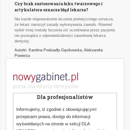
Czy brak zastosowania łuku twarzowego i
artykulatora oznacza błąd lekarza?
Nie każde niepowodzenie leczenia protetycznego oznacza,
że lekarz naruszył zasady wykonywania zawodu. Również
wybór innej metody leczenia niż oczekiwana przez pacjenta
nie przesądza o odpowiedzialności zawodowej lekarza
dentysty.
Autorki: Karolina Podsiadły-Gęsikowska; Aleksandra
Powierża
Przegląd doniesień stomatologicznych
Najważniejsze wątki najciekawszych naukowych publikacji
medycznych z zakresu stomatologii.
Dla profesjonalistów
Autor: Hanna Puźyńska
Informujemy, iż zgodnie z obowiązującymi
przepisami prawa, dostęp do informacji
Jak dokonać optymalnego wyboru urządzenia
wyświetlanych na stronie w sekcji DLA
do pracy w powiększeniu zabiegowym