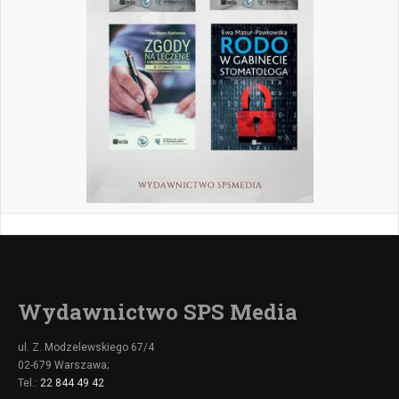
Wydawnictwo SPS Media
ul. Z. Modzelewskiego 67/4
02-679 Warszawa;
Tel.:
22 844 49 42