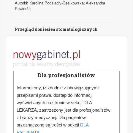
Autorki: Karolina Podsiadły-Gęsikowska; Aleksandra
Powierża
Przegląd doniesień stomatologicznych
Najważniejsze wątki najciekawszych naukowych publikacji
medycznych z zakresu stomatologii.
Autor: Hanna Puźyńska
Jak dokonać optymalnego wyboru urządzenia
Dla profesjonalistów
do pracy w powiększeniu zabiegowym
Informujemy, iż zgodnie z obowiązującymi
Współczesna stomatologia nieustannie podnosi poprzeczkę
przepisami prawa, dostęp do informacji
w zakresie precyzji, skuteczności i komfortu leczenia. W
erze zaawansowanych technologii, miniaturyzacji narzędzi
wyświetlanych na stronie w sekcji DLA
oraz rosnących oczekiwań pacjentów, kluczowym
LEKARZA, zastrzeżony jest dla profesjonalistów
elementem codziennej praktyki staje się odpowiednio
z branży medycznej. Dla pacjentów
dobrana optyka zabiegowa. Coraz częściej wybór ten
sprowadza się do dwóch rozwiązań: lup stomatologicznych
przeznaczone są treści w sekcji
DLA
oraz mikroskopów operacyjnych.
PACJENTA
.