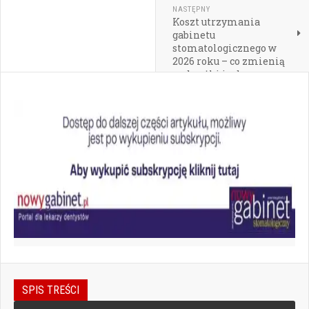
NASTĘPNY
Koszt utrzymania
gabinetu
stomatologicznego w
2026 roku – co zmienią
podwyżki i od czego
zacząć analizę
finansów?
SPIS TREŚCI