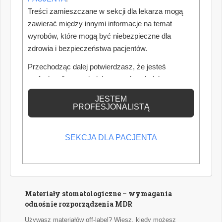
Autor: Piotr Szymański
Treści zamieszczane w sekcji dla lekarza mogą
zawierać między innymi informacje na temat
wyrobów, które mogą być niebezpieczne dla
Wzrost wynagrodzeń a koszty gabinetów
zdrowia i bezpieczeństwa pacjentów.
Od 1 lipca 2026 roku ponownie wzrosły minimalne
Przechodząc dalej potwierdzasz, że jesteś
wynagrodzenia pracowników medycznych zatrudnionych w
podmiotach leczniczych. Dla właścicieli gabinetów oznacza
profesjonalistą posiadającym odpowiednią
to nie tylko wyższe wynagrodzenia personelu średniego,
wiedzę medyczną.
lecz przede wszystkim istotny wzrost kosztów prowadzenia
JESTEM
PROFESJONALISTĄ
działalności, który przy niezmienionym cenniku może
znacząco obniżyć dochód właściciela gabinetu. W jaki
sposób nowe przepisy wpłyną na rentowność gabinetów
oraz dlaczego warto już dziś przygotować się do
SEKCJA DLA PACJENTA
nadchodzących zmian?
Autorka: Aleksandra Deżakowska
Materiały stomatologiczne – wymagania
odnośnie rozporządzenia MDR
Używasz materiałów off-label? Wiesz, kiedy możesz