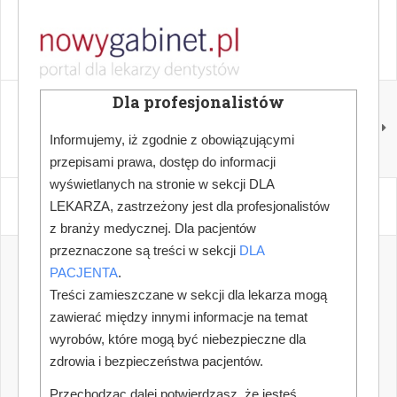
ABY PRZECZYTAĆ ARTYKUŁ, PROSZĘ SIĘ ZALOGOWAĆ
Dla profesjonalistów
NASTĘPNY
DENTAL TALK. UNIT 14
– Frenotomy. Podcięcie
Informujemy, iż zgodnie z obowiązującymi
pędzidełka
przepisami prawa, dostęp do informacji
wyświetlanych na stronie w sekcji DLA
LEKARZA, zastrzeżony jest dla profesjonalistów
z branży medycznej. Dla pacjentów
przeznaczone są treści w sekcji
DLA
PACJENTA
.
Treści zamieszczane w sekcji dla lekarza mogą
zawierać między innymi informacje na temat
wyrobów, które mogą być niebezpieczne dla
zdrowia i bezpieczeństwa pacjentów.
Przechodząc dalej potwierdzasz, że jesteś