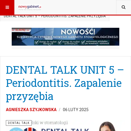
JESTEŚ TUTAJ:
START
SUBSKRYPCJA
DENTAL TALK
DENTAL TALK UNIT 5 – PERIODONTITIS. ZAPALENIE PRZYZĘBIA
DENTAL TALK UNIT 5 –
Periodontitis. Zapalenie
przyzębia
AGNIESZKA SZYJKOWSKA
06 LUTY 2025
DENTAL TALK