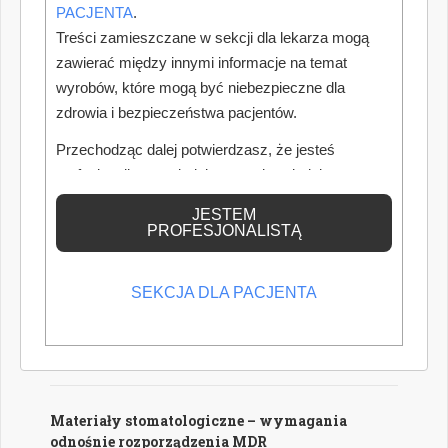
PACJENTA
.
oraz mikroskopów operacyjnych.
Treści zamieszczane w sekcji dla lekarza mogą
Autor: Piotr Szymański
zawierać między innymi informacje na temat
wyrobów, które mogą być niebezpieczne dla
zdrowia i bezpieczeństwa pacjentów.
Wzrost wynagrodzeń a koszty gabinetów
Przechodząc dalej potwierdzasz, że jesteś
Od 1 lipca 2026 roku ponownie wzrosły minimalne
wynagrodzenia pracowników medycznych zatrudnionych w
profesjonalistą posiadającym odpowiednią
podmiotach leczniczych. Dla właścicieli gabinetów oznacza
wiedzę medyczną.
to nie tylko wyższe wynagrodzenia personelu średniego,
JESTEM
lecz przede wszystkim istotny wzrost kosztów prowadzenia
PROFESJONALISTĄ
działalności, który przy niezmienionym cenniku może
znacząco obniżyć dochód właściciela gabinetu. W jaki
sposób nowe przepisy wpłyną na rentowność gabinetów
SEKCJA DLA PACJENTA
oraz dlaczego warto już dziś przygotować się do
nadchodzących zmian?
Autorka: Aleksandra Deżakowska
Materiały stomatologiczne – wymagania
odnośnie rozporządzenia MDR