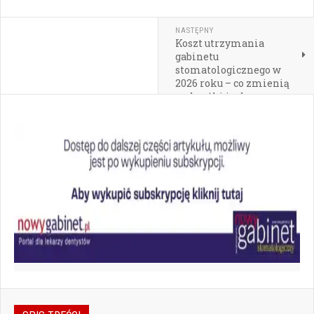
NASTĘPNY
Koszt utrzymania
gabinetu
stomatologicznego w
2026 roku – co zmienią
podwyżki i od czego
zacząć analizę
finansów?