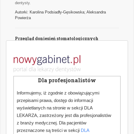
dentysty.
Autorki: Karolina Podsiadły-Gęsikowska; Aleksandra
Powierża
Przegląd doniesień stomatologicznych
Najważniejsze wątki najciekawszych naukowych publikacji
medycznych z zakresu stomatologii.
Autor: Hanna Puźyńska
Dla profesjonalistów
Jak dokonać optymalnego wyboru urządzenia
do pracy w powiększeniu zabiegowym
Informujemy, iż zgodnie z obowiązującymi
Współczesna stomatologia nieustannie podnosi poprzeczkę
przepisami prawa, dostęp do informacji
w zakresie precyzji, skuteczności i komfortu leczenia. W
wyświetlanych na stronie w sekcji DLA
erze zaawansowanych technologii, miniaturyzacji narzędzi
LEKARZA, zastrzeżony jest dla profesjonalistów
oraz rosnących oczekiwań pacjentów, kluczowym
elementem codziennej praktyki staje się odpowiednio
z branży medycznej. Dla pacjentów
dobrana optyka zabiegowa. Coraz częściej wybór ten
przeznaczone są treści w sekcji
DLA
sprowadza się do dwóch rozwiązań: lup stomatologicznych