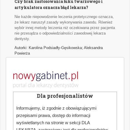
Czy brak zastosowania łuku twarzowego i
artykulatora oznacza błąd lekarza?
Nie każde niepowodzenie leczenia protetycznego oznacza,
że lekarz naruszył zasady wykonywania zawodu. Również
wybór innej metody leczenia niż oczekiwana przez pacjenta
nie przesądza o odpowiedzialności zawodowej lekarza
dentysty.
Autorki: Karolina Podsiadły-Gęsikowska; Aleksandra
Powierża
Przegląd doniesień stomatologicznych
Najważniejsze wątki najciekawszych naukowych publikacji
medycznych z zakresu stomatologii.
Dla profesjonalistów
Autor: Hanna Puźyńska
Informujemy, iż zgodnie z obowiązującymi
przepisami prawa, dostęp do informacji
Jak dokonać optymalnego wyboru urządzenia
wyświetlanych na stronie w sekcji DLA
do pracy w powiększeniu zabiegowym
LEKARZA, zastrzeżony jest dla profesjonalistów