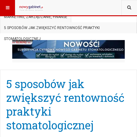
JESTEŚ TUTAJ:
START
SUBSKRYPCJA
MARKETING, ZARZĄDZANIE, FINANSE
5 SPOSOBÓW JAK ZWIĘKSZYĆ RENTOWNOŚĆ PRAKTYKI
STOMATOLOGICZNEJ
5 sposobów jak
zwiększyć rentowność
praktyki
stomatologicznej