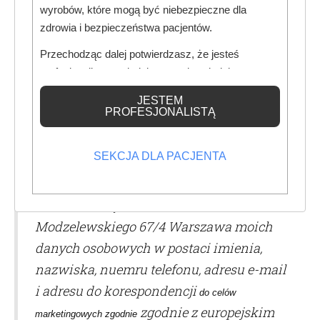
marketingowych prowadzonych za
wyrobów, które mogą być niebezpieczne dla
zdrowia i bezpieczeństwa pacjentów.
pomocą urządzeń telefonicznych).
Przechodząc dalej potwierdzasz, że jesteś
profesjonalistą posiadającym odpowiednią
wiedzę medyczną.
JESTEM
PROFESJONALISTĄ
ZGODY
zgoda na przetwarzanie danych osobowych:
SEKCJA DLA PACJENTA
Wyrażam zgodę na przetwarzanie przez
SPS - Piotr Szymański, ul.
Modzelewskiego 67/4 Warszawa moich
danych osobowych w postaci imienia,
nazwiska, nuemru telefonu, adresu e-mail
i adresu do korespondencji
do celów
zgodnie z europejskim
marketingowych zgodnie