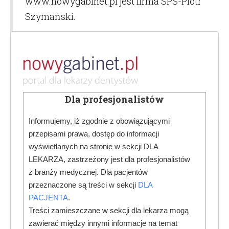
www.nowygabinet.pl jest firma SPS-Piotr
Szymański.
6. Osoba zamawiająca Dentoletter musi
wyrazić trzy niezalezne zgody na:
zgodę na przetwarzanie danych i
potwierdzenie zapoznania się z
Dla profesjonalistów
informacją o przetwarzaniu danych;
Informujemy, iż zgodnie z obowiązującymi
zgoda na otrzymywanie maili (zgoda
przepisami prawa, dostęp do informacji
na przetwarzanie danych osobowych
wyświetlanych na stronie w sekcji DLA
w celach marketingowych
LEKARZA, zastrzeżony jest dla profesjonalistów
z branży medycznej. Dla pacjentów
prowadzonych drogą elektroniczną);
przeznaczone są treści w sekcji
DLA
zgoda na marketing telefoniczny
PACJENTA
.
(zgoda na przetwarzanie danych
Treści zamieszczane w sekcji dla lekarza mogą
osobowych w celach
zawierać między innymi informacje na temat