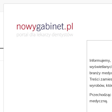
DLA LEKARZA
DLA PACJENTA
PUBLIKACJE NAU
START
AKTUALNOŚCI
MAGAZ
Informujemy, 
wyświetlanych
JESTEŚ TUTAJ:
START
SUBSKRYPCJA
branży medyc
Treści zamies
wyrobów, któ
Przechodząc d
medyczną.