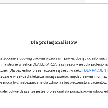
KOWE
NEWSLETTER
DOCTOR&LIFE
ENGL
Dla profesjonalistów
YN
ARTYKUŁY
SUBSKRYPCJA
SZKOLEN
iż zgodnie z obowiązującymi przepisami prawa, dostęp do informacji
 na stronie w sekcji DLA LEKARZA, zastrzeżony jest dla profesjonal
LECZENIE PACJENTÓW
PRZEGLĄD DONIESIEŃ STOMATOLOGICZNY
znej. Dla pacjentów przeznaczone są treści w sekcji
DLA PACJEN
zczane w sekcji dla lekarza mogą zawierać między innymi informac
re mogą być niebezpieczne dla zdrowia i bezpieczeństwa pacjentów.
alej potwierdzasz, że jesteś profesjonalistą posiadającym odpowie