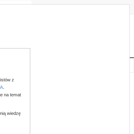
Zaloguj
Zarejestruj
Redakcja
Kontakt
ISH
08
20
SO
,
SIE
NOWE
IA
KSIĘGARNIA
DO PRAWNIKA
istów z
CH
TA
.
je na temat
dnią wiedzę