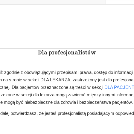
KOWE
NEWSLETTER
DOCTOR&LIFE
ENGL
Dla profesjonalistów
YN
ARTYKUŁY
SUBSKRYPCJA
SZKOLEN
iż zgodnie z obowiązującymi przepisami prawa, dostęp do informacji
 na stronie w sekcji DLA LEKARZA, zastrzeżony jest dla profesjonal
TERAPIA, DIAGNOSTYKA, PROFILAKTYKA
znej. Dla pacjentów przeznaczone są treści w sekcji
DLA PACJEN
zczane w sekcji dla lekarza mogą zawierać między innymi informac
KAMI POPULARNEGO WINA MUSUJĄCEGO
re mogą być niebezpieczne dla zdrowia i bezpieczeństwa pacjentów.
alej potwierdzasz, że jesteś profesjonalistą posiadającym odpowie