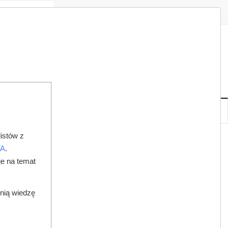
Zaloguj
Zarejestruj
Redakcja
Kontakt
ISH
06
19
CZ
,
SIE
NOWE
IA
KSIĘGARNIA
DO PRAWNIKA
istów z
TA
.
je na temat
dnią wiedzę