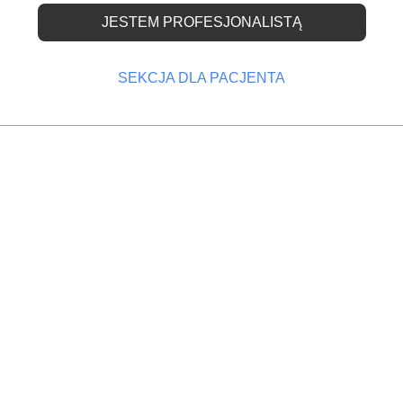
JESTEM PROFESJONALISTĄ
 Dentyści ostrzegają pr
SEKCJA DLA PACJENTA
rnego wina musująceg