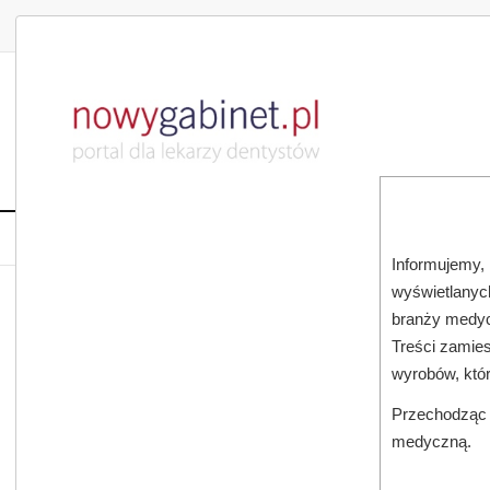
DLA LEKARZA
DLA PACJENTA
PUBLIKACJE NAU
START
AKTUALNOŚCI
MAGAZ
Informujemy, 
wyświetlanych
JESTEŚ TUTAJ:
START
AKTUALNOŚCI
branży medyc
Treści zamies
„PROSECCO SMILE”. DENTYŚCI OSTRZEGAJĄ PRZED SKUT
wyrobów, któ
Przechodząc d
medyczną.