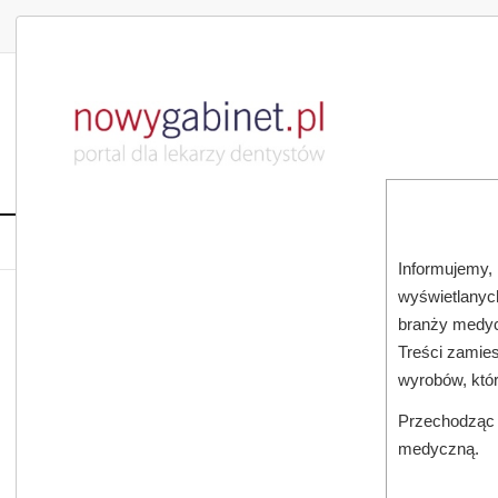
DLA LEKARZA
DLA PACJENTA
PUBLIKACJE NAU
START
AKTUALNOŚCI
MAGAZ
Informujemy, 
wyświetlanych
JESTEŚ TUTAJ:
START
SUBSKRYPCJA
branży medyc
Treści zamies
wyrobów, któ
Przechodząc d
medyczną.