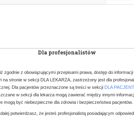
KOWE
NEWSLETTER
DOCTOR&LIFE
ENGL
Dla profesjonalistów
YN
ARTYKUŁY
SUBSKRYPCJA
SZKOLEN
iż zgodnie z obowiązującymi przepisami prawa, dostęp do informacji
 na stronie w sekcji DLA LEKARZA, zastrzeżony jest dla profesjonal
LECZENIE PACJENTÓW
SUBSKRYBCJA
HIGIENA JAMY UST
znej. Dla pacjentów przeznaczone są treści w sekcji
DLA PACJEN
zczane w sekcji dla lekarza mogą zawierać między innymi informac
re mogą być niebezpieczne dla zdrowia i bezpieczeństwa pacjentów.
alej potwierdzasz, że jesteś profesjonalistą posiadającym odpowie