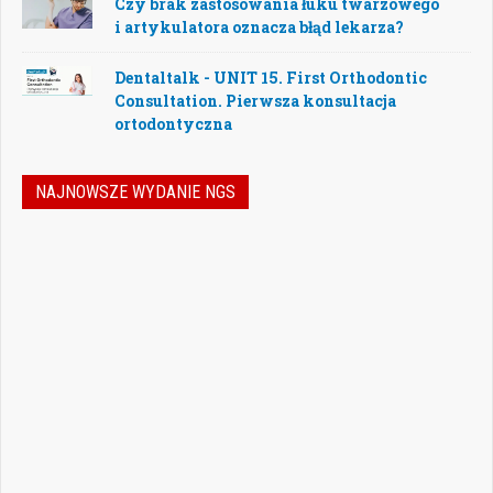
Czy brak zastosowania łuku twarzowego
i artykulatora oznacza błąd lekarza?
Dentaltalk - UNIT 15. First Orthodontic
Consultation. Pierwsza konsultacja
ortodontyczna
NAJNOWSZE WYDANIE NGS
Nowoczesna stomatologia to dziś nie tylko
doskonalenie technik leczenia, ale również
umiejętność podejmowania właściwych
decyzji – klinicznych, organizacyjnych i
biznesowych. W najnowszym numerze
„Nowego Gabinetu Stomatologicznego”
przygotowaliśmy zestaw artykułów, które
pomogą
Czytaj więcej