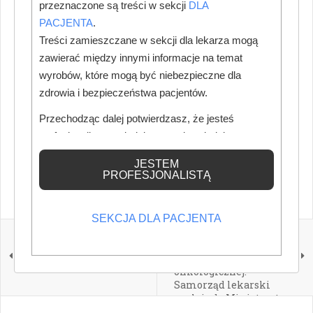
przeznaczone są treści w sekcji
DLA
Więcej ciekawych artykułów w "
Nowy Gabinet
PACJENTA
.
Stomatologiczny
" – zamów prenumeratę lub kup
Treści zamieszczane w sekcji dla lekarza mogą
prenumeratę w naszym sklepie.
zawierać między innymi informacje na temat
wyrobów, które mogą być niebezpieczne dla
Zamów prenumeratę
zdrowia i bezpieczeństwa pacjentów.
Kup prenumeratę w sklepie
Przechodząc dalej potwierdzasz, że jesteś
profesjonalistą posiadającym odpowiednią
Wypróbuj bezpłatną e-prenumeratę
wiedzę medyczną.
JESTEM
PROFESJONALISTĄ
SEKCJA DLA PACJENTA
POPRZEDNI
NASTĘPNY
Polscy dentyści z misją
Lekarze dentyści mają
na Jamajce
być częścią opieki
onkologicznej.
Samorząd lekarski
apeluje do Ministerstwa
Zdrowia