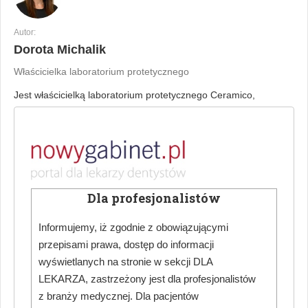
Autor:
Dorota Michalik
Właścicielka laboratorium protetycznego
Jest właścicielką laboratorium protetycznego Ceramico,
mieszczącego się w Warszawie przy ulicy Klimczaka 6 lokal 30.
Od 1988 r. jest technikiem dentystycznym zajmującym się
napaleniem ceramiki. W laboratorium wykonuje prace
ceramiczne: licówki, korony, mosty, inleye i onleye napalane i
pełnokonturowe oraz wizualizacje do bondingu.
Dla profesjonalistów
Informujemy, iż zgodnie z obowiązującymi
przepisami prawa, dostęp do informacji
Nowy Gabinet
wyświetlanych na stronie w sekcji DLA
Stomatologiczny: Sztuka
LEKARZA, zastrzeżony jest dla profesjonalistów
warstwowania ceramiki – kiedy
z branży medycznej. Dla pacjentów
technika spotyka naturę