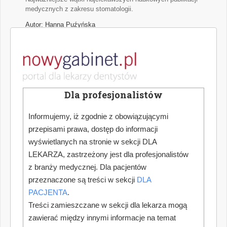
medycznych z zakresu stomatologii.
Autor: Hanna Puźyńska
Jak dokonać optymalnego wyboru urządzenia
do pracy w powiększeniu zabiegowym
Współczesna stomatologia nieustannie podnosi poprzeczkę
Dla profesjonalistów
w zakresie precyzji, skuteczności i komfortu leczenia. W
erze zaawansowanych technologii, miniaturyzacji narzędzi
oraz rosnących oczekiwań pacjentów, kluczowym
Informujemy, iż zgodnie z obowiązującymi
elementem codziennej praktyki staje się odpowiednio
przepisami prawa, dostęp do informacji
dobrana optyka zabiegowa. Coraz częściej wybór ten
wyświetlanych na stronie w sekcji DLA
sprowadza się do dwóch rozwiązań: lup stomatologicznych
LEKARZA, zastrzeżony jest dla profesjonalistów
oraz mikroskopów operacyjnych.
z branży medycznej. Dla pacjentów
Autor: Piotr Szymański
przeznaczone są treści w sekcji
DLA
PACJENTA
.
Wzrost wynagrodzeń a koszty gabinetów
Treści zamieszczane w sekcji dla lekarza mogą
zawierać między innymi informacje na temat
Od 1 lipca 2026 roku ponownie wzrosły minimalne