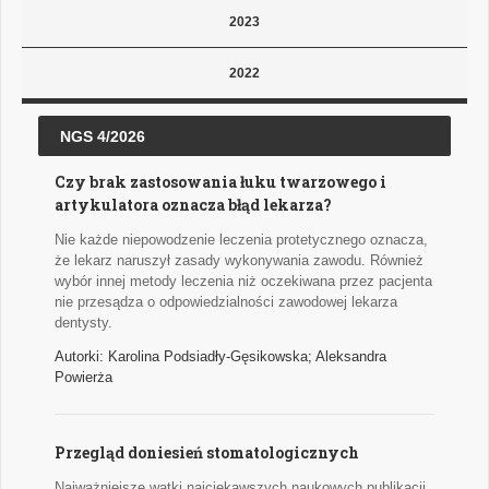
2023
2022
NGS 4/2026
Czy brak zastosowania łuku twarzowego i
artykulatora oznacza błąd lekarza?
Nie każde niepowodzenie leczenia protetycznego oznacza,
że lekarz naruszył zasady wykonywania zawodu. Również
wybór innej metody leczenia niż oczekiwana przez pacjenta
nie przesądza o odpowiedzialności zawodowej lekarza
dentysty.
Autorki: Karolina Podsiadły-Gęsikowska; Aleksandra
Powierża
Przegląd doniesień stomatologicznych
Najważniejsze wątki najciekawszych naukowych publikacji