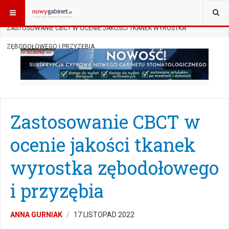
JESTEŚ TUTAJ:
START
SUBSKRYPCJA
RTG
ZASTOSOWANIE CBCT W OCENIE JAKOŚCI TKANEK WYROSTKA
ZĘBODOŁOWEGO I PRZYZĘBIA
Zastosowanie CBCT w
ocenie jakości tkanek
wyrostka zębodołowego
i przyzębia
ANNA GURNIAK
17 LISTOPAD 2022