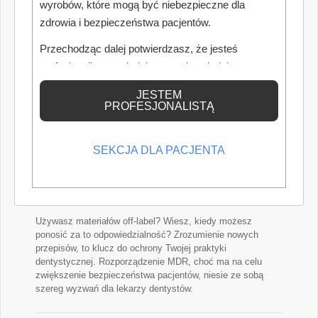
wyrobów, które mogą być niebezpieczne dla
wynagrodzenia pracowników medycznych zatrudnionych w
podmiotach leczniczych. Dla właścicieli gabinetów oznacza
zdrowia i bezpieczeństwa pacjentów.
to nie tylko wyższe wynagrodzenia personelu średniego,
lecz przede wszystkim istotny wzrost kosztów prowadzenia
Przechodząc dalej potwierdzasz, że jesteś
działalności, który przy niezmienionym cenniku może
profesjonalistą posiadającym odpowiednią
znacząco obniżyć dochód właściciela gabinetu. W jaki
wiedzę medyczną.
sposób nowe przepisy wpłyną na rentowność gabinetów
JESTEM
oraz dlaczego warto już dziś przygotować się do
PROFESJONALISTĄ
nadchodzących zmian?
Autorka: Aleksandra Deżakowska
SEKCJA DLA PACJENTA
Materiały stomatologiczne – wymagania
odnośnie rozporządzenia MDR
Używasz materiałów off-label? Wiesz, kiedy możesz
ponosić za to odpowiedzialność? Zrozumienie nowych
przepisów, to klucz do ochrony Twojej praktyki
dentystycznej. Rozporządzenie MDR, choć ma na celu
zwiększenie bezpieczeństwa pacjentów, niesie ze sobą
szereg wyzwań dla lekarzy dentystów.