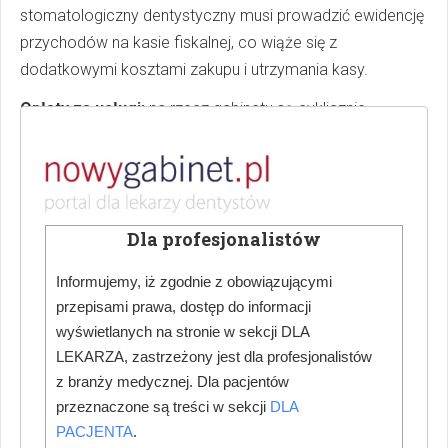
stomatologiczny dentystyczny musi prowadzić ewidencję
przychodów na kasie fiskalnej, co wiąże się z
dodatkowymi kosztami zakupu i utrzymania kasy.
Opłaty za usługi:
na rzecz gabinetu są cyklicznie
świadczone usługi księgowe, prawne, informatyczne,
kurierskie, ochrony radiologicznej pacjenta, testy RTG,
Sanepid, BHP, odpady medyczne, naprawy, przeglądy i
serwisy sprzętu oraz sprzątanie. Pojedyncze drobne
Dla profesjonalistów
kwoty z tej kategorii, podsumowane razem, mogą
sięgnąć kilku tysięcy złotych miesięcznie.
Informujemy, iż zgodnie z obowiązującymi
przepisami prawa, dostęp do informacji
Zakupy do gabinetu:
niezbędne zakupy środków
wyświetlanych na stronie w sekcji DLA
czystości, materiałów biurowych, odzieży roboczej mogą
LEKARZA, zastrzeżony jest dla profesjonalistów
wynosić kilkaset złotych miesięcznie.
z branży medycznej. Dla pacjentów
Opłaty bankowe:
wydatki za prowadzenie konta
przeznaczone są treści w sekcji
DLA
bankowego, terminal i prowizje od transakcji kartą, to
PACJENTA
.