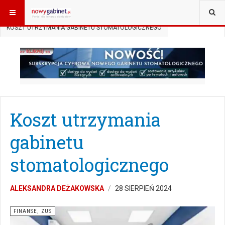
JESTEŚ TUTAJ:
START
AKTUALNOŚCI
FINANSE, ZUS
KOSZT UTRZYMANIA GABINETU STOMATOLOGICZNEGO
Koszt utrzymania
gabinetu
stomatologicznego
ALEKSANDRA DEŻAKOWSKA
28 SIERPIEŃ 2024
FINANSE, ZUS