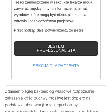
Biegła podkreśliła, że objawy zgłaszane przez powoda –
Treści zamieszczane w sekcji dla lekarza mogą
ból i obrzęk – mogły wskazywać na rozwój stanu
zawierać między innymi informacje na temat
zapalnego w żuchwie. Już samo podejrzenie takiego
wyrobów, które mogą być niebezpieczne dla
procesu powinno skutkować konsultacją u chirurga
zdrowia i bezpieczeństwa pacjentów.
stomatologicznego i przekazaniem pacjenta pod jego
Przechodząc dalej potwierdzasz, że jesteś
opiekę. Biegła bakteriolog z kolei wskazała, że pierwsze
profesjonalistą posiadającym odpowiednią
symptomy (ból, obrzęk tkanek, asymetria twarzy) powinny
wiedzę medyczną.
JESTEM
nasuwać podejrzenie zakażenia kości żuchwy i skłonić
PROFESJONALISTĄ
lekarza do przeprowadzenia stosownej diagnostyki.
Zaznaczyła jednak, że podczas ostatniej wizyty w sierpniu
SEKCJA DLA PACJENTA
2009 r. powód nie zgłaszał żadnych dolegliwości
bólowych, a z jego przesłuchania wynika, że ból ustąpił i
nie występował aż do marca 2010 r.
Zdaniem biegłej bakteriolog właściwe rozpoznanie
zakażenia kości żuchwy możliwe jest dopiero na
podstawie obserwacji przebiegu choroby i
szczegółowych badań, a ostatecznie – na podstawie