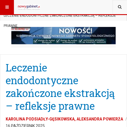
JESTEŚ TUTAJ:
START
SUBSKRYPCJA
PRAWO MEDYCZNE
LECZENIE ENDODONTYCZNE ZAKOŃCZONE EKSTRAKCJĄ – REFLEKSJE
PRAWNE
Leczenie
endodontyczne
zakończone ekstrakcją
– refleksje prawne
KAROLINA PODSIADŁY-GĘSIKOWSKA, ALEKSANDRA POWIERŻA
16 PAŹDZIERNIK 2025