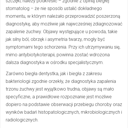
szczęki, należy podkreślić – zgodnie z opinią biegłej
stomatolog – że nie sposób ustalić dokładnego
momentu, w którym należało przeprowadzić poszerzoną
diagnostykę, aby możliwie jak najwcześniej zdiagnozować
zapalenie żuchwy. Objawy występujące u powoda, takie
jak silny ból, obrzęk i asymetria twarzy, mogły być
symptomami tego schorzenia. Przy ich utrzymywaniu się,
mimo antybiotykoterapii, powinna zostać wdrożona
dalsza diagnostyka w ośrodku specjalistycznym.
Zarówno biegła dentystka, jak i biegła z zakresu
bakteriologii zgodnie orzekły, że diagnostyka zapalenia
trzonu żuchwy jest wyjątkowo trudna, objawy są mało
specyficzne, a prawidłowe rozpoznanie jest możliwe
dopiero na podstawie obserwacji przebiegu choroby oraz
wyników badań histopatologicznych, mikrobiologicznych i
radiologicznych.