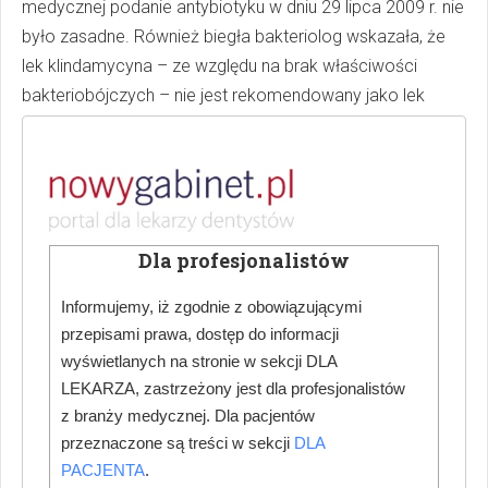
medycznej podanie antybiotyku w dniu 29 lipca 2009 r. nie
było zasadne. Również biegła bakteriolog wskazała, że
lek klindamycyna – ze względu na brak właściwości
bakteriobójczych – nie jest rekomendowany jako lek
pierwszego rzutu, choć posiada znakomitą zdolność
penetracji do tkanki kostnej. Obie biegłe były zgodne, że
odstawienie antybiotyku, bez jednoczesnego zalecenia
innej terapii, było błędem. Należy jednak zauważyć, że
antybiotyk został ponownie przepisany pacjentowi
Dla profesjonalistów
podczas wizyty w dniu 25 sierpnia 2009 r., a o złym
samopoczuciu powoda lekarz został poinformowany
Informujemy, iż zgodnie z obowiązującymi
przez jego matkę w dniu 27 sierpnia 2009 r. Z zeznań
przepisami prawa, dostęp do informacji
lekarza prowadzącego W.T. wynika, że zalecił on
wyświetlanych na stronie w sekcji DLA
LEKARZA, zastrzeżony jest dla profesjonalistów
wówczas konsultację z lekarzem pierwszego kontaktu.
z branży medycznej. Dla pacjentów
Po wizycie w dn. 28 sierpnia 2009 r. następna kontrola
przeznaczone są treści w sekcji
DLA
miała miejsce dopiero 22 marca 2010 r.
PACJENTA
.