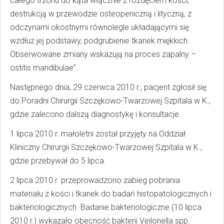
całego trzonu do kąta włącznie z rozdęciem kości,
destrukcją w przewodzie osteopeniczną i lityczną, z
odczynami okostnymi równolegle układającymi się
wzdłuż jej podstawy, podgrubienie tkanek miękkich.
Obserwowane zmiany wskazują na proces zapalny –
ostitis mandibulae”.
Następnego dnia, 29 czerwca 2010 r., pacjent zgłosił się
do Poradni Chirurgii Szczękowo-Twarzowej Szpitala w K.,
gdzie zalecono dalszą diagnostykę i konsultacje.
1 lipca 2010 r. małoletni został przyjęty na Oddział
Kliniczny Chirurgii Szczękowo-Twarzowej Szpitala w K.,
gdzie przebywał do 5 lipca.
2 lipca 2010 r. przeprowadzono zabieg pobrania
materiału z kości i tkanek do badań histopatologicznych i
bakteriologicznych. Badanie bakteriologiczne (10 lipca
2010 r.) wykazało obecność bakterii Veilonella spp.