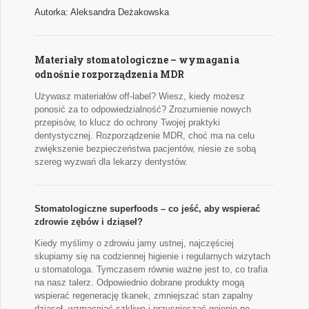
Autorka: Aleksandra Deżakowska
Materiały stomatologiczne – wymagania
odnośnie rozporządzenia MDR
Używasz materiałów off-label? Wiesz, kiedy możesz
ponosić za to odpowiedzialność? Zrozumienie nowych
przepisów, to klucz do ochrony Twojej praktyki
dentystycznej. Rozporządzenie MDR, choć ma na celu
zwiększenie bezpieczeństwa pacjentów, niesie ze sobą
szereg wyzwań dla lekarzy dentystów.
Stomatologiczne superfoods – co jeść, aby wspierać
zdrowie zębów i dziąseł?
Kiedy myślimy o zdrowiu jamy ustnej, najczęściej
skupiamy się na codziennej higienie i regularnych wizytach
u stomatologa. Tymczasem równie ważne jest to, co trafia
na nasz talerz. Odpowiednio dobrane produkty mogą
wspierać regenerację tkanek, zmniejszać stan zapalny
dziąseł, wzmacniać szkliwo i przyspieszać gojenie po