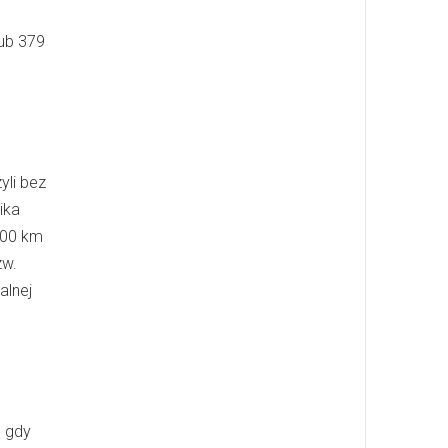
ub 379
yli bez
ika
100 km
zw.
alnej
, gdy