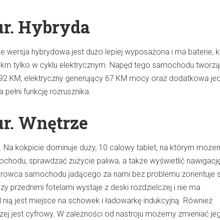
ur. Hybryda
e wersja hybrydowa jest dużo lepiej wyposażona i ma baterie, k
0 km tylko w cyklu elektrycznym. Napęd tego samochodu tworzą
cy 92 KM, elektryczny generujący 67 KM mocy oraz dodatkowa je
 pełni funkcję rozrusznika.
ur. Wnętrze
e. Na kokpicie dominuje duży, 10 calowy tablet, na którym moż
ochodu, sprawdzać zużycie paliwa, a także wyświetlić nawigację
kierowca samochodu jadącego za nami bez problemu zorientuje s
y przednimi fotelami wystaje z deski rozdzielczej i nie ma
nią jest miejsce na schowek i ładowarkę indukcyjną. Również
czej jest cyfrowy. W zależności od nastroju możemy zmieniać je