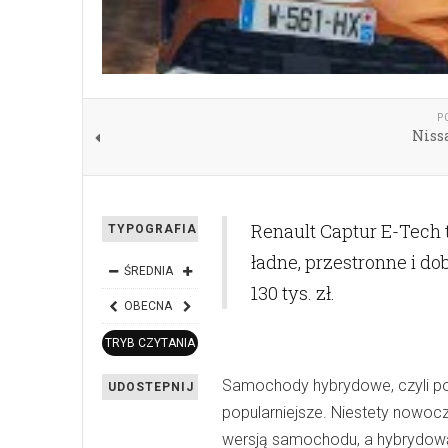
P
Niss
Renault Captur E-Tech 
TYPOGRAFIA
ładne, przestronne i d
ŚREDNIA
130 tys. zł.
OBECNA
TRYB CZYTANIA
Samochody hybrydowe, czyli poł
UDOSTEPNIJ
popularniejsze. Niestety nowoc
wersją samochodu, a hybrydową 