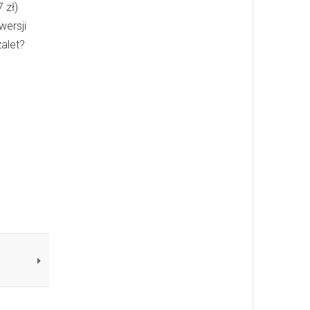
 zł)
ersji
zalet?