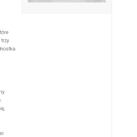
tóre
 trzy
dnostka
emy
.
ię,
go