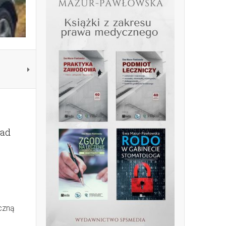
nad
czną