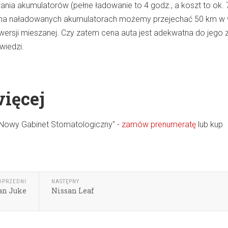
nia akumulatorów (pełne ładowanie to 4 godz., a koszt to ok. 7
y na naładowanych akumulatorach możemy przejechać 50 km w w
 wersji mieszanej. Czy zatem cena auta jest adekwatna do jego 
wiedzi.
więcej
"Nowy Gabinet Stomatologiczny" -
zamów prenumeratę
lub kup
OPRZEDNI
NASTĘPNY
an Juke
Nissan Leaf