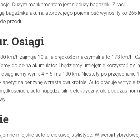
rmacje. Dużym mankamentem jest nieduży bagażnik. Z racji
ą bagażnika akumulatorów, jego pojemność wynosi tylko 265 l
ę do przodu.
r. Osiągi
100 km/h zajmuje 10 s., a prędkość maksymalna to 173 km/h. Cz
ujemy do pełna akumulator, i będziemy umiejętnie korzystać z siln
 osiągniemy wynik 4 – 5 l na 100 km. Niestety po przejechaniu 
y apetyt na benzynę wzrasta dwukrotnie. Auto pracuje w trybie t
prędkościach, auto napędza silnik elektryczny, ale podczas norm
owy.
ie
yjemne miejskie auto o ciekawej stylistyce. W wersji hybrydowej