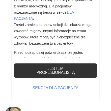
integracja środowiska stomatologicznego. Udział
z branży medycznej. Dla pacjentów
przedstawicieli NFZ i Ministerstwa Zdrowia umożliwi
przeznaczone są treści w sekcji
DLA
dyskusje o przyszłości stomatologii oraz kształtowaniu
PACJENTA
.
wizerunku lekarza dentysty.
Treści zamieszczane w sekcji dla lekarza mogą
zawierać między innymi informacje na temat
Zapraszamy do udziału – ci, którzy byli, wiedzą, że warto.
wyrobów, które mogą być niebezpieczne dla
Ci, którzy jeszcze nie mieli okazji, powinni to nadrobić!
zdrowia i bezpieczeństwa pacjentów.
Szczegółowe informacje oraz program wydarzenia
Przechodząc dalej potwierdzasz, że jesteś
dostępne są na stronie
mss.izba-lekarska.pl
.
profesjonalistą posiadającym odpowiednią
wiedzę medyczną.
JESTEM
PROFESJONALISTĄ
SEKCJA DLA PACJENTA