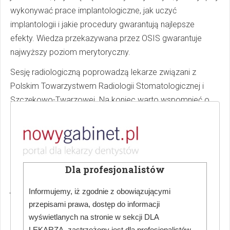
wykonywać prace implantologiczne, jak uczyć
implantologii i jakie procedury gwarantują najlepsze
efekty. Wiedza przekazywana przez OSIS gwarantuje
najwyższy poziom merytoryczny.
Sesję radiologiczną poprowadzą lekarze związani z
Polskim Towarzystwem Radiologii Stomatologicznej i
Szczękowo-Twarzowej. Na koniec warto wspomnieć o
dwudniowej sesji protetycznej – to właśnie u nas
odbędzie się XXXIX Naukowo-Szkoleniowa Konferencja
Sekcji Protetyki Polskiego Towarzystwa
Stomatologicznego.
Dla profesjonalistów
Piotr Szymański: Sesje naukowe to jedno, ale co
jeszcze chcecie zaproponować lekarzom?
Informujemy, iż zgodnie z obowiązującymi
przepisami prawa, dostęp do informacji
Dariusz Paluszek:
Mazowieckie Spotkania
wyświetlanych na stronie w sekcji DLA
Stomatologiczne to nie tylko wiedza, ale również
LEKARZA, zastrzeżony jest dla profesjonalistów