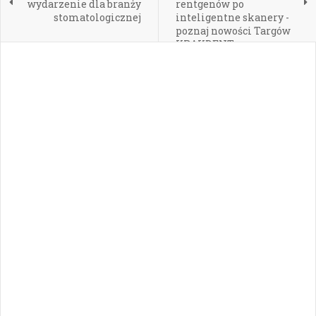
wydarzenie dla branży
rentgenów po
stomatologicznej
inteligentne skanery -
poznaj nowości Targów
KRAKDENT