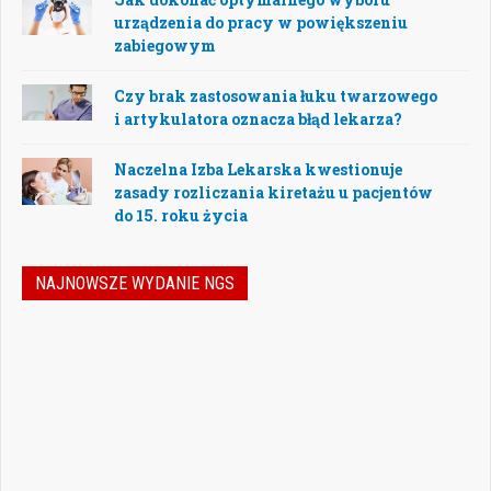
urządzenia do pracy w powiększeniu
zabiegowym
Czy brak zastosowania łuku twarzowego
i artykulatora oznacza błąd lekarza?
Naczelna Izba Lekarska kwestionuje
zasady rozliczania kiretażu u pacjentów
do 15. roku życia
NAJNOWSZE WYDANIE NGS
Nowoczesna stomatologia to dziś nie tylko
doskonalenie technik leczenia, ale również
umiejętność podejmowania właściwych
decyzji – klinicznych, organizacyjnych i
biznesowych. W najnowszym numerze
„Nowego Gabinetu Stomatologicznego”
przygotowaliśmy zestaw artykułów, które