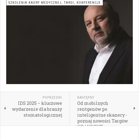
SZKOLENIA KADRY MEDYCZNEJ, TARGI, KONFERENCJE
POPRZEDNI
NASTĘPNY
IDS 2025 – kluczowe
Od mobilnych
wydarzenie dla branży
rentgenów po
stomatologicznej
inteligentne skanery -
poznaj nowości Targów
KRAKDENT