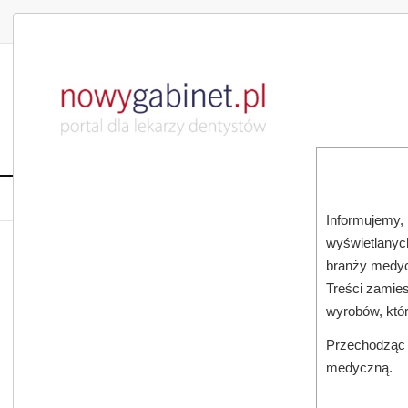
DLA LEKARZA
DLA PACJENTA
PUBLIKACJE NAU
START
AKTUALNOŚCI
MAGAZ
Informujemy, 
wyświetlanych
JESTEŚ TUTAJ:
START
SUBSKRYPCJA
branży medyc
Treści zamies
wyrobów, któ
Przechodząc d
medyczną.