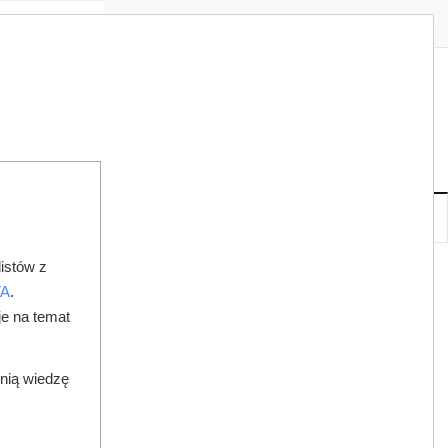
Zaloguj
Zarejestruj
Redakcja
Kontakt
ISH
07
19
PT
,
SIE
NOWE
IA
KSIĘGARNIA
DO PRAWNIKA
istów z
EGO
TA
.
je na temat
dnią wiedzę