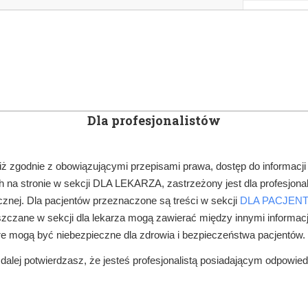
KOWE
NEWSLETTER
DOCTOR&LIFE
ENGL
Dla profesjonalistów
YN
ARTYKUŁY
SUBSKRYPCJA
SZKOLEN
iż zgodnie z obowiązującymi przepisami prawa, dostęp do informacji
 na stronie w sekcji DLA LEKARZA, zastrzeżony jest dla profesjonal
ARCHITEKTURA
ROZBUDOWA AMBULATORIUM STOMATOLOGICZN
znej. Dla pacjentów przeznaczone są treści w sekcji
DLA PACJEN
zczane w sekcji dla lekarza mogą zawierać między innymi informac
re mogą być niebezpieczne dla zdrowia i bezpieczeństwa pacjentów.
alej potwierdzasz, że jesteś profesjonalistą posiadającym odpowie