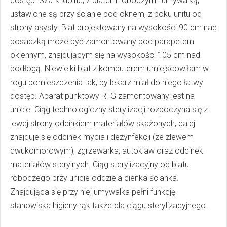
dostęp. Szafki dolne, z blatem roboczym i umywalką,
ustawione są przy ścianie pod oknem, z boku unitu od
strony asysty. Blat projektowany na wysokości 90 cm nad
posadzką może być zamontowany pod parapetem
okiennym, znajdującym się na wysokości 105 cm nad
podłogą. Niewielki blat z komputerem umiejscowiłam w
rogu pomieszczenia tak, by lekarz miał do niego łatwy
dostęp. Aparat punktowy RTG zamontowany jest na
unicie. Ciąg technologiczny sterylizacji rozpoczyna się z
lewej strony odcinkiem materiałów skażonych, dalej
znajduje się odcinek mycia i dezynfekcji (ze zlewem
dwukomorowym), zgrzewarka, autoklaw oraz odcinek
materiałów sterylnych. Ciąg sterylizacyjny od blatu
roboczego przy unicie oddziela cienka ścianka.
Znajdująca się przy niej umywalka pełni funkcję
stanowiska higieny rąk także dla ciągu sterylizacyjnego.