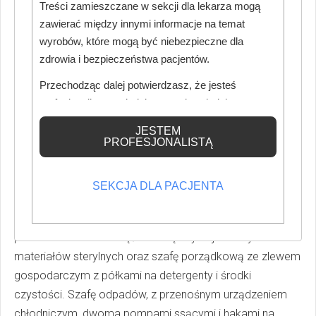
Treści zamieszczane w sekcji dla lekarza mogą
zawierać między innymi informacje na temat
wyrobów, które mogą być niebezpieczne dla
zdrowia i bezpieczeństwa pacjentów.
Przechodząc dalej potwierdzasz, że jesteś
profesjonalistą posiadającym odpowiednią
wiedzę medyczną.
JESTEM
PROFESJONALISTĄ
POCZEKALNIA
SEKCJA DLA PACJENTA
Poczekalnia ma zbliżony układ do tego z pierwszego
wariantu. Zabudowa szaf, na prawo od wejścia, jest
podzielona na dwie części: szafę czystej bielizny i
materiałów sterylnych oraz szafę porządkową ze zlewem
gospodarczym z półkami na detergenty i środki
czystości. Szafę odpadów, z przenośnym urządzeniem
chłodniczym, dwoma pompami ssącymi i hakami na