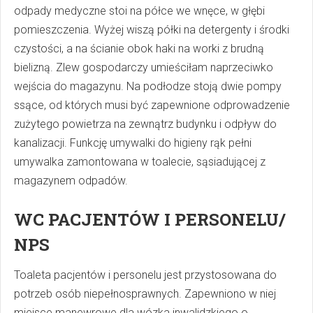
odpady medyczne stoi na półce we wnęce, w głębi
pomieszczenia. Wyżej wiszą półki na detergenty i środki
czystości, a na ścianie obok haki na worki z brudną
bielizną. Zlew gospodarczy umieściłam naprzeciwko
wejścia do magazynu. Na podłodze stoją dwie pompy
ssące, od których musi być zapewnione odprowadzenie
zużytego powietrza na zewnątrz budynku i odpływ do
kanalizacji. Funkcję umywalki do higieny rąk pełni
umywalka zamontowana w toalecie, sąsiadującej z
magazynem odpadów.
WC PACJENTÓW I PERSONELU/
NPS
Toaleta pacjentów i personelu jest przystosowana do
potrzeb osób niepełnosprawnych. Zapewniono w niej
miejsce manewrowe dla wózka inwalidzkiego o