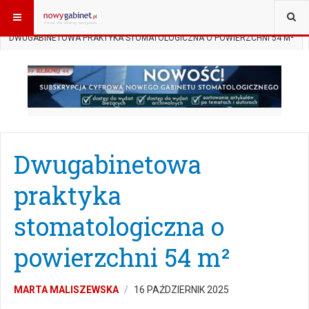
JESTEŚ TUTAJ:
START
SUBSKRYPCJA
ARCHITEKTURA
DWUGABINETOWA PRAKTYKA STOMATOLOGICZNA O POWIERZCHNI 54 M²
Dwugabinetowa
praktyka
stomatologiczna o
powierzchni 54 m²
MARTA MALISZEWSKA
16 PAŹDZIERNIK 2025