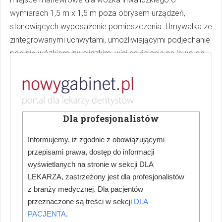
wymiarach 1,5 m x 1,5 m poza obrysem urządzeń,
stanowiących wyposażenie pomieszczenia. Umywalka ze
zintegrowanymi uchwytami, umożliwiającymi podjechanie
pod nią wózkiem inwalidzkim, wisi na ścianie na lewo od
wejścia. Miska ustępowa z pochwytami, pozwalającymi
na transfer z wózka inwalidzkiego, znajduje się po
przeciwległej stronie pomieszczenia, w pobliżu pionu
kanalizacyjnego.
Dla profesjonalistów
WARIANT 2
Informujemy, iż zgodnie z obowiązującymi
przepisami prawa, dostęp do informacji
W tym wariancie zaprojektowałam osobną sterylizatornię,
wyświetlanych na stronie w sekcji DLA
a w obu gabinetach może być wykonywana praca stała.
LEKARZA, zastrzeżony jest dla profesjonalistów
z branży medycznej. Dla pacjentów
przeznaczone są treści w sekcji
DLA
PACJENTA
.