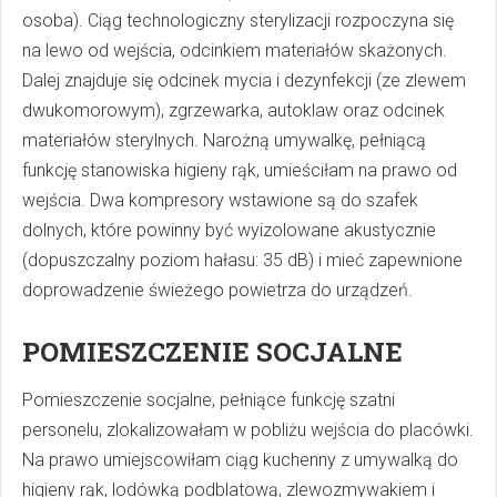
osoba). Ciąg technologiczny sterylizacji rozpoczyna się
na lewo od wejścia, odcinkiem materiałów skażonych.
Dalej znajduje się odcinek mycia i dezynfekcji (ze zlewem
dwukomorowym), zgrzewarka, autoklaw oraz odcinek
materiałów sterylnych. Narożną umywalkę, pełniącą
funkcję stanowiska higieny rąk, umieściłam na prawo od
wejścia. Dwa kompresory wstawione są do szafek
dolnych, które powinny być wyizolowane akustycznie
(dopuszczalny poziom hałasu: 35 dB) i mieć zapewnione
doprowadzenie świeżego powietrza do urządzeń.
POMIESZCZENIE SOCJALNE
Pomieszczenie socjalne, pełniące funkcję szatni
personelu, zlokalizowałam w pobliżu wejścia do placówki.
Na prawo umiejscowiłam ciąg kuchenny z umywalką do
higieny rąk, lodówką podblatową, zlewozmywakiem i