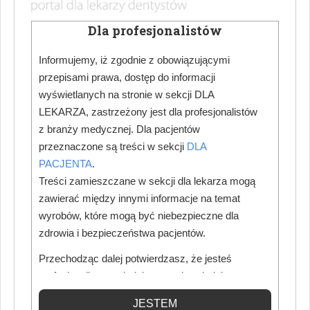
Dziennikarz medyczny specjalizujący się w tematach
medycznych: stomatologii, ginekologii oraz polityki zdrowotnej.
Dla profesjonalistów
Na co dzień współpracuje z redakcją magazynu „Nowy Gabinet
Stomatologiczny”. Jego teksty cechuje rzetelność oraz
Informujemy, iż zgodnie z obowiązującymi
umiejętność łączenia wiedzy eksperckiej z aktualnymi
przepisami prawa, dostęp do informacji
wyzwaniami branży medycznej.
wyświetlanych na stronie w sekcji DLA
LEKARZA, zastrzeżony jest dla profesjonalistów
Zobacz wszystkie artykuły autora - ta opcja może wymagać
z branży medycznej. Dla pacjentów
zalogowania na stronie
przeznaczone są treści w sekcji
DLA
PACJENTA
.
Treści zamieszczane w sekcji dla lekarza mogą
Nowy Gabinet Stomatologiczny:
zawierać między innymi informacje na temat
wyrobów, które mogą być niebezpieczne dla
Profilaktyka nowotworowa
zdrowia i bezpieczeństwa pacjentów.
Więcej ciekawych artykułów w "
Nowy Gabinet
Stomatologiczny
" – zamów prenumeratę lub kup
Przechodząc dalej potwierdzasz, że jesteś
prenumeratę w naszym sklepie.
profesjonalistą posiadającym odpowiednią
wiedzę medyczną.
JESTEM
Zamów prenumeratę