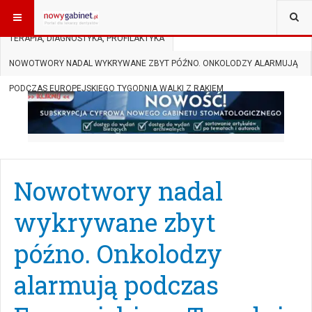
JESTEŚ TUTAJ:
START
AKTUALNOŚCI
TERAPIA, DIAGNOSTYKA, PROFILAKTYKA
NOWOTWORY NADAL WYKRYWANE ZBYT PÓŹNO. ONKOLODZY ALARMUJĄ
PODCZAS EUROPEJSKIEGO TYGODNIA WALKI Z RAKIEM
Nowotwory nadal
wykrywane zbyt
późno. Onkolodzy
alarmują podczas