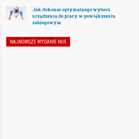
Jak dokonać optymalnego wyboru
urządzenia do pracy w powiększeniu
zabiegowym
NAJNOWSZE WYDANIE NGS
Nowoczesna stomatologia to dziś nie tylko
doskonalenie technik leczenia, ale również
umiejętność podejmowania właściwych
decyzji – klinicznych, organizacyjnych i
biznesowych. W najnowszym numerze
„Nowego Gabinetu Stomatologicznego”
przygotowaliśmy zestaw artykułów, które
pomogą
Czytaj więcej