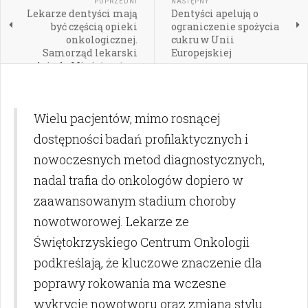
POPRZEDNI
NASTĘPNY
Lekarze dentyści mają
Dentyści apelują o
być częścią opieki
ograniczenie spożycia
onkologicznej.
cukru w Unii
Samorząd lekarski
Europejskiej
apeluje do Ministerstwa
Zdrowia
Wielu pacjentów, mimo rosnącej
dostępności badań profilaktycznych i
nowoczesnych metod diagnostycznych,
nadal trafia do onkologów dopiero w
zaawansowanym stadium choroby
nowotworowej. Lekarze ze
Świętokrzyskiego Centrum Onkologii
podkreślają, że kluczowe znaczenie dla
poprawy rokowania ma wczesne
wykrycie nowotworu oraz zmiana stylu