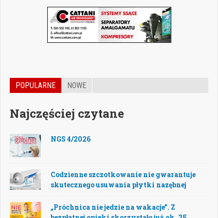
POPULARNE
NOWE
Najczęściej czytane
NGS 4/2026
Codzienne szczotkowanie nie gwarantuje
skutecznego usuwania płytki nazębnej
„Próchnica nie jedzie na wakacje”. Z
bezpłatnej opieki skorzystało już ok. 25