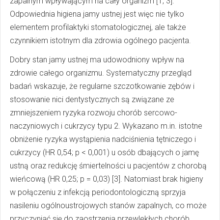
zapalnym wpływającym na cały organizm [1, 3].
Odpowiednia higiena jamy ustnej jest więc nie tylko
elementem profilaktyki stomatologicznej, ale także
czynnikiem istotnym dla zdrowia ogólnego pacjenta.
Dobry stan jamy ustnej ma udowodniony wpływ na
zdrowie całego organizmu. Systematyczny przegląd
badań wskazuje, że regularne szczotkowanie zębów i
stosowanie nici dentystycznych są związane ze
zmniejszeniem ryzyka rozwoju chorób sercowo-
naczyniowych i cukrzycy typu 2. Wykazano m.in. istotne
obniżenie ryzyka wystąpienia nadciśnienia tętniczego i
cukrzycy (HR 0,54; p < 0,001) u osób dbających o jamę
ustną oraz redukcję śmiertelności u pacjentów z chorobą
wieńcową (HR 0,25; p = 0,03) [3]. Natomiast brak higieny
w połączeniu z infekcją periodontologiczną sprzyja
nasileniu ogólnoustrojowych stanów zapalnych, co może
przyczyniać się do zaostrzenia przewlekłych chorób,