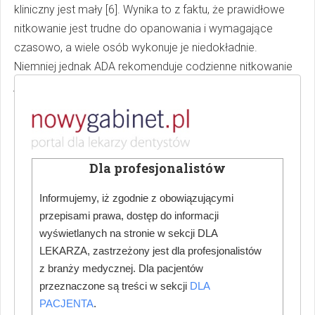
kliniczny jest mały [6]. Wynika to z faktu, że prawidłowe
nitkowanie jest trudne do opanowania i wymagające
czasowo, a wiele osób wykonuje je niedokładnie.
Niemniej jednak ADA rekomenduje codzienne nitkowanie
jako prostą metodę zmniejszającą stan zapalny i
poprawiającą zdrowie przyzębia. Warto poświęcić czas
dla pacjenta i nauczyć go prawidłowej metody
nitkowania. Zadanie to może być również wykonane
przez higienistkę. W celu osiągnięcia sukcesu należy
Dla profesjonalistów
ćwiczyć razem z pacjentem technikę na kolejnych
Informujemy, iż zgodnie z obowiązującymi
wizytach kontrolnych oraz rozmawiać o trudnościach, z
przepisami prawa, dostęp do informacji
którymi spotyka się pacjent.
wyświetlanych na stronie w sekcji DLA
Alternatywą lub uzupełnieniem nici są szczoteczki
LEKARZA, zastrzeżony jest dla profesjonalistów
międzyzębowe. Badania pokazują, że szczoteczki
z branży medycznej. Dla pacjentów
międzyzębowe są co najmniej tak samo skuteczne jak nić
przeznaczone są treści w sekcji
DLA
w redukcji płytki nazębnej, a często skuteczniejsze [6].
PACJENTA
.