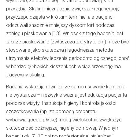
wykazało, że oba zabiegi istotnie poprawiają stan
przyzębia. Skaling nieznacznie zwiększał regenerację
przyczepu dziąsła w krótkim terminie, ale pacjenci
odczuwali znacznie mniejszy dyskomfort podczas
zabiegu piaskowania [13]. Wniosek z tego badania jest
taki, że piaskowanie (zwłaszcza z erytrytolem) może być
stosowane jako skuteczna i łagodniejsza metoda
utrzymania efektów leczenia periodontologicznego, choć
w bardzo głębokich kieszonkach wciąż przewagę ma
tradycyjny skaling.
Badania wskazują również, że samo usuwanie kamienia
nie wystarcza – niezwykle ważna jest edukacja pacjenta
podczas wizyty. Instrukcja higieny i kontrola jakości
szczotkowania (np. za pomocą preparatu
wybarwiającego płytkę) mogą wielokrotnie zwiększyć
skuteczność późniejszej higieny domowej. W jednym
badaniu ok. 7–10 dni po profesjonalnej higienizacji