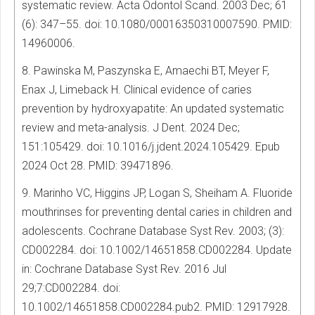
systematic review. Acta Odontol Scand. 2003 Dec; 61
(6): 347–55. doi: 10.1080/00016350310007590. PMID:
14960006.
8. Pawinska M, Paszynska E, Amaechi BT, Meyer F,
Enax J, Limeback H. Clinical evidence of caries
prevention by hydroxyapatite: An updated systematic
review and meta-analysis. J Dent. 2024 Dec;
151:105429. doi: 10.1016/j.jdent.2024.105429. Epub
2024 Oct 28. PMID: 39471896.
9. Marinho VC, Higgins JP, Logan S, Sheiham A. Fluoride
mouthrinses for preventing dental caries in children and
adolescents. Cochrane Database Syst Rev. 2003; (3):
CD002284. doi: 10.1002/14651858.CD002284. Update
in: Cochrane Database Syst Rev. 2016 Jul
29;7:CD002284. doi:
10.1002/14651858.CD002284.pub2. PMID: 12917928.