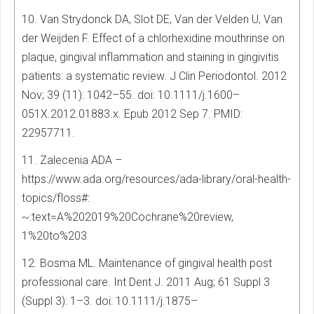
10. Van Strydonck DA, Slot DE, Van der Velden U, Van
der Weijden F. Effect of a chlorhexidine mouthrinse on
plaque, gingival inflammation and staining in gingivitis
patients: a systematic review. J Clin Periodontol. 2012
Nov; 39 (11): 1042–55. doi: 10.1111/j.1600–
051X.2012.01883.x. Epub 2012 Sep 7. PMID:
22957711.
11. Zalecenia ADA –
https://www.ada.org/resources/ada-library/oral-health-
topics/floss#:
~:text=A%202019%20Cochrane%20review,
1%20to%203
12. Bosma ML. Maintenance of gingival health post
professional care. Int Dent J. 2011 Aug; 61 Suppl 3
(Suppl 3): 1–3. doi: 10.1111/j.1875–