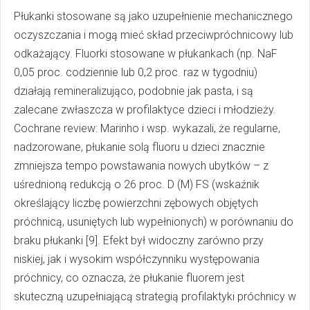
Płukanki stosowane są jako uzupełnienie mechanicznego
oczyszczania i mogą mieć skład przeciwpróchnicowy lub
odkażający. Fluorki stosowane w płukankach (np. NaF
0,05 proc. codziennie lub 0,2 proc. raz w tygodniu)
działają remineralizująco, podobnie jak pasta, i są
zalecane zwłaszcza w profilaktyce dzieci i młodzieży.
Cochrane review: Marinho i wsp. wykazali, że regularne,
nadzorowane, płukanie solą fluoru u dzieci znacznie
zmniejsza tempo powstawania nowych ubytków – z
uśrednioną redukcją o 26 proc. D (M) FS (wskaźnik
określający liczbę powierzchni zębowych objętych
próchnicą, usuniętych lub wypełnionych) w porównaniu do
braku płukanki [9]. Efekt był widoczny zarówno przy
niskiej, jak i wysokim współczynniku występowania
próchnicy, co oznacza, że płukanie fluorem jest
skuteczną uzupełniającą strategią profilaktyki próchnicy w