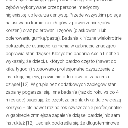
zębów wykonywane przez personel medyczny –
higienistkę lub lekarza dentystę. Przede wszystkim polega
na usuwaniu kamienia i złogów z powierzchni zębów i
korzeni) oraz polerowaniu zębów (piaskowaniu lub
polerowaniu gumką/pastą). Badania kliniczne wielokrotnie
pokazały, że usunięcie kamienia w gabinecie znacząco
poprawia stan dziąseł. Klasyczne badania Axela Lindhe’a
wykazały, że dzieci, u których bardzo często (nawet co
kilka tygodni) stosowano profesjonalne czyszczenie z
instrukcją higieny, prawie nie odnotowano zapalenia
dziąseł [12]. W grupie bez dodatkowych zabiegów stan
zapalny pogarszał się. Inne badania (raz do roku vs co 4
miesiące) sugerują, że częstsza profilaktyka daje większą
korzyść – ale nawet raz na rok czyszczenie profesjonalne
w gabinecie zmniejsza zapalenie dziąseł bardziej niż sam
instruktaż [12]. Jednak podkreśla się, że długoterminowe