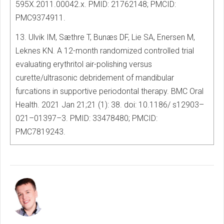
595X.2011.00042.x. PMID: 21762148; PMCID:
PMC9374911.
13. Ulvik IM, Sæthre T, Bunæs DF, Lie SA, Enersen M,
Leknes KN. A 12-month randomized controlled trial
evaluating erythritol air-polishing versus
curette/ultrasonic debridement of mandibular
furcations in supportive periodontal therapy. BMC Oral
Health. 2021 Jan 21;21 (1): 38. doi: 10.1186/ s12903–
021–01397–3. PMID: 33478480; PMCID:
PMC7819243.