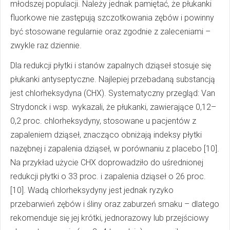
młodszej populacji. Należy jednak pamiętać, że płukanki
fluorkowe nie zastępują szczotkowania zębów i powinny
być stosowane regularnie oraz zgodnie z zaleceniami –
zwykle raz dziennie.
Dla redukcji płytki i stanów zapalnych dziąseł stosuje się
płukanki antyseptyczne. Najlepiej przebadaną substancją
jest chlorheksydyna (CHX). Systematyczny przegląd: Van
Strydonck i wsp. wykazali, że płukanki, zawierające 0,12–
0,2 proc. chlorheksydyny, stosowane u pacjentów z
zapaleniem dziąseł, znacząco obniżają indeksy płytki
nazębnej i zapalenia dziąseł, w porównaniu z placebo [10].
Na przykład użycie CHX doprowadziło do uśrednionej
redukcji płytki o 33 proc. i zapalenia dziąseł o 26 proc.
[10]. Wadą chlorheksydyny jest jednak ryzyko
przebarwień zębów i śliny oraz zaburzeń smaku – dlatego
rekomenduje się jej krótki, jednorazowy lub przejściowy