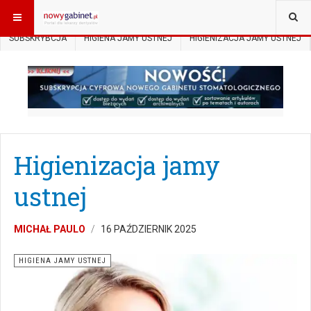
JESTEŚ TUTAJ:
START
SUBSKRYPCJA
ARCHITEKTURA
SUBSKRYBCJA
HIGIENA JAMY USTNEJ
HIGIENIZACJA JAMY USTNEJ
Higienizacja jamy
ustnej
MICHAŁ PAULO
16 PAŹDZIERNIK 2025
HIGIENA JAMY USTNEJ