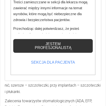
Treści zamieszczane w sekcji dla lekarza mogą
Zwłaszcza u osób z szerokimi przestrzeniami
zawierać między innymi informacje na temat
międzyzębowymi lub chorobą przyzębia, szczoteczki są
wyrobów, które mogą być niebezpieczne dla
łatwiejsze w użyciu i efektywnie oczyszczają miejsca,
zdrowia i bezpieczeństwa pacjentów.
gdzie nić może nie dotrzeć. Przegląd Ethana Ng wykazał,
że szczoteczki są „co najmniej tak dobre, jeśli nie lepsze”
Przechodząc dalej potwierdzasz, że jesteś
od nici w usuwaniu płytki i obniżaniu zapalenia dziąseł [6].
profesjonalistą posiadającym odpowiednią
wiedzę medyczną.
W dużych przestrzeniach zaleca się też wykałaczki
JESTEM
międzyzębowe lub płyny irygacyjne, jako dodatkowe
PROFESJONALISTĄ
środki. Płukanie jamy ustnej wodą po posiłkach lub
stosowanie irygatora ortodontycznego może dodatkowo
SEKCJA DLA PACJENTA
zredukować resztki pokarmowe. Podsumowując,
czyszczenie przestrzeni międzyzębowych należy
dopasować do potrzeb pacjenta: wąskie przestrzenie –
nić; szersze – szczoteczki; przy implantach – szczoteczki
i płukanki.
Zalecenia towarzystw stomatologicznych (ADA, EFP,