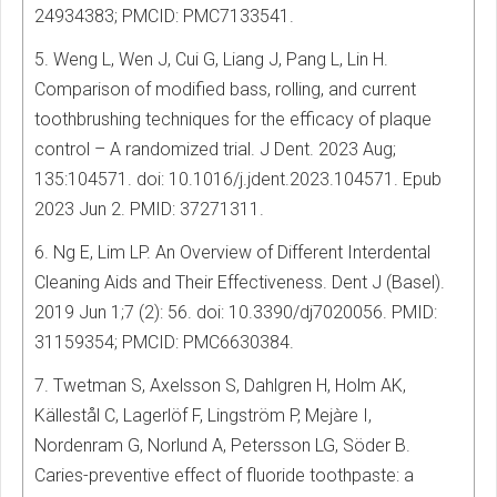
24934383; PMCID: PMC7133541.
5. Weng L, Wen J, Cui G, Liang J, Pang L, Lin H.
Comparison of modified bass, rolling, and current
toothbrushing techniques for the efficacy of plaque
control – A randomized trial. J Dent. 2023 Aug;
135:104571. doi: 10.1016/j.jdent.2023.104571. Epub
2023 Jun 2. PMID: 37271311.
6. Ng E, Lim LP. An Overview of Different Interdental
Cleaning Aids and Their Effectiveness. Dent J (Basel).
2019 Jun 1;7 (2): 56. doi: 10.3390/dj7020056. PMID:
31159354; PMCID: PMC6630384.
7. Twetman S, Axelsson S, Dahlgren H, Holm AK,
Källestål C, Lagerlöf F, Lingström P, Mejàre I,
Nordenram G, Norlund A, Petersson LG, Söder B.
Caries-preventive effect of fluoride toothpaste: a