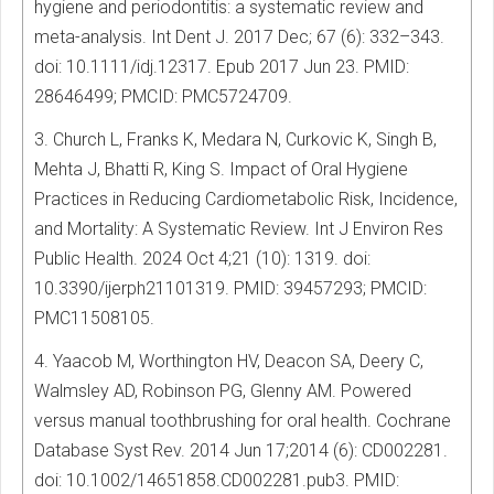
hygiene and periodontitis: a systematic review and
meta-analysis. Int Dent J. 2017 Dec; 67 (6): 332–343.
doi: 10.1111/idj.12317. Epub 2017 Jun 23. PMID:
28646499; PMCID: PMC5724709.
3. Church L, Franks K, Medara N, Curkovic K, Singh B,
Mehta J, Bhatti R, King S. Impact of Oral Hygiene
Practices in Reducing Cardiometabolic Risk, Incidence,
and Mortality: A Systematic Review. Int J Environ Res
Public Health. 2024 Oct 4;21 (10): 1319. doi:
10.3390/ijerph21101319. PMID: 39457293; PMCID:
PMC11508105.
4. Yaacob M, Worthington HV, Deacon SA, Deery C,
Walmsley AD, Robinson PG, Glenny AM. Powered
versus manual toothbrushing for oral health. Cochrane
Database Syst Rev. 2014 Jun 17;2014 (6): CD002281.
doi: 10.1002/14651858.CD002281.pub3. PMID: