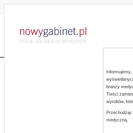
DLA LEKARZA
DLA PACJENTA
PUBLIKACJE NAU
START
AKTUALNOŚCI
MAGAZ
Informujemy, 
wyświetlanych
JESTEŚ TUTAJ:
START
SUBSKRYPCJA
branży medyc
Treści zamies
wyrobów, któ
Przechodząc d
medyczną.