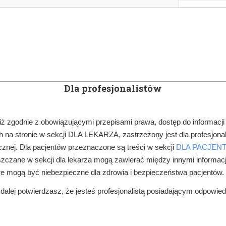
KOWE
NEWSLETTER
DOCTOR&LIFE
ENGL
Dla profesjonalistów
YN
ARTYKUŁY
SUBSKRYPCJA
SZKOLEN
iż zgodnie z obowiązującymi przepisami prawa, dostęp do informacji
 na stronie w sekcji DLA LEKARZA, zastrzeżony jest dla profesjonal
MATERIAŁY STOMATOLOGICZNE
KRÓTKOTRWAŁE PODŚCIELANIE 
znej. Dla pacjentów przeznaczone są treści w sekcji
DLA PACJEN
zczane w sekcji dla lekarza mogą zawierać między innymi informac
re mogą być niebezpieczne dla zdrowia i bezpieczeństwa pacjentów.
alej potwierdzasz, że jesteś profesjonalistą posiadającym odpowie