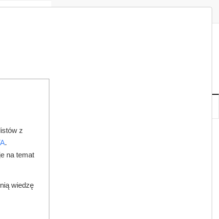
Zaloguj
Zarejestruj
Redakcja
Kontakt
ISH
08
20
SO
,
SIE
NOWE
IA
KSIĘGARNIA
DO PRAWNIKA
istów z
PROTEZ
TA
.
je na temat
dnią wiedzę