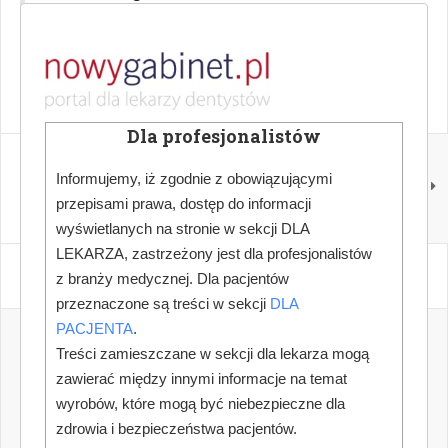
Whitening. Wybielanie zębów w gabinecie
ABY PRZECZYTAĆ ARTYKUŁ, PROSZĘ SIĘ ZALOGOWAĆ
Dla profesjonalistów
NASTĘPNY
DENTAL TALK. UNIT 14
Informujemy, iż zgodnie z obowiązującymi
– Frenotomy. Podcięcie
przepisami prawa, dostęp do informacji
pędzidełka
wyświetlanych na stronie w sekcji DLA
LEKARZA, zastrzeżony jest dla profesjonalistów
z branży medycznej. Dla pacjentów
przeznaczone są treści w sekcji
DLA
PACJENTA
.
Treści zamieszczane w sekcji dla lekarza mogą
zawierać między innymi informacje na temat
wyrobów, które mogą być niebezpieczne dla
zdrowia i bezpieczeństwa pacjentów.