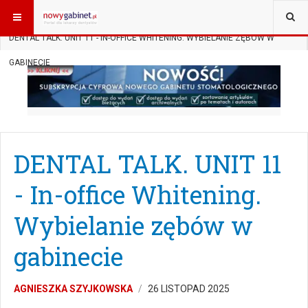
JESTEŚ TUTAJ:
START
SUBSKRYPCJA
DENTAL TALK
DENTAL TALK. UNIT 11 - IN-OFFICE WHITENING. WYBIELANIE ZĘBÓW W
GABINECIE
DENTAL TALK. UNIT 11
- In-office Whitening.
Wybielanie zębów w
gabinecie
AGNIESZKA SZYJKOWSKA
26 LISTOPAD 2025