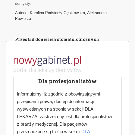
dentysty.
Autorki: Karolina Podsiadły-Gęsikowska; Aleksandra
Powierża
Przegląd doniesień stomatologicznych
Najważniejsze wątki najciekawszych naukowych publikacji
medycznych z zakresu stomatologii.
Autor: Hanna Puźyńska
Dla profesjonalistów
Jak dokonać optymalnego wyboru urządzenia
do pracy w powiększeniu zabiegowym
Informujemy, iż zgodnie z obowiązującymi
Współczesna stomatologia nieustannie podnosi poprzeczkę
przepisami prawa, dostęp do informacji
w zakresie precyzji, skuteczności i komfortu leczenia. W
wyświetlanych na stronie w sekcji DLA
erze zaawansowanych technologii, miniaturyzacji narzędzi
LEKARZA, zastrzeżony jest dla profesjonalistów
oraz rosnących oczekiwań pacjentów, kluczowym
z branży medycznej. Dla pacjentów
elementem codziennej praktyki staje się odpowiednio
dobrana optyka zabiegowa. Coraz częściej wybór ten
przeznaczone są treści w sekcji
DLA