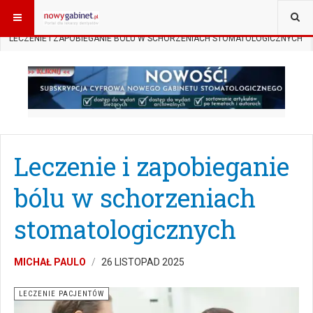
JESTEŚ TUTAJ:
START
SUBSKRYPCJA
LECZENIE PACJENTÓW
LECZENIE I ZAPOBIEGANIE BÓLU W SCHORZENIACH STOMATOLOGICZNYCH
Leczenie i zapobieganie
bólu w schorzeniach
stomatologicznych
MICHAŁ PAULO
26 LISTOPAD 2025
LECZENIE PACJENTÓW