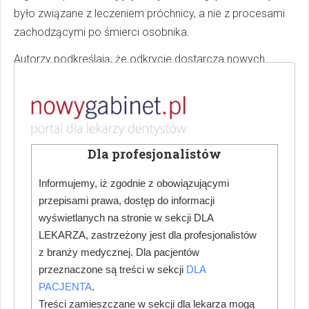
było związane z leczeniem próchnicy, a nie z procesami
zachodzącymi po śmierci osobnika.
Autorzy podkreślają, że odkrycie dostarcza nowych
dowodów na rozwój zachowań medycznych u
neandertalczyków i wskazuje, że podstawowe procedury
mające na celu ograniczenie bólu oraz leczenie
zakażonych tkanek mogły być stosowane dziesiątki
Dla profesjonalistów
tysięcy lat przed pojawieniem się współczesnej
stomatologii.
Informujemy, iż zgodnie z obowiązującymi
przepisami prawa, dostęp do informacji
wyświetlanych na stronie w sekcji DLA
LEKARZA, zastrzeżony jest dla profesjonalistów
z branży medycznej. Dla pacjentów
przeznaczone są treści w sekcji
DLA
Autor:
PACJENTA
.
Przemysław Tórz
Treści zamieszczane w sekcji dla lekarza mogą