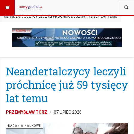
JESTEŚ TUTAJ:
START
AKTUALNOŚCI
BADANIA NAUKOWE
NEANDERTALCZYCY LECZYLI PRÓCHNICĘ JUŻ 59 TYSIĘCY LAT TEMU
Neandertalczycy leczyli
próchnicę już 59 tysięcy
lat temu
PRZEMYSŁAW TÓRZ
07 LIPIEC 2026
BADANIA NAUKOWE