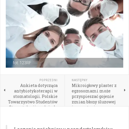
fot. 123RF
POPRZEDNI
NASTĘPNY
Ankieta dotycząca
Mikroigłowy plaster z
antybiotykoterapii w
egzosomami może
stomatologii. Polskie
przyspieszać gojenie
Towarzystwo Studentów
zmian błony śluzowej
Stomatologii apeluje do
jamy ustnej
lekarzy dentystów