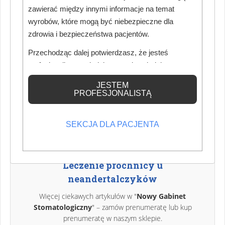
dziennikarz medyczny
zawierać między innymi informacje na temat
wyrobów, które mogą być niebezpieczne dla
Dziennikarz medyczny specjalizujący się w tematach
zdrowia i bezpieczeństwa pacjentów.
medycznych: stomatologii, ginekologii oraz polityki zdrowotnej.
Na co dzień współpracuje z redakcją magazynu „Nowy Gabinet
Przechodząc dalej potwierdzasz, że jesteś
Stomatologiczny”. Jego teksty cechuje rzetelność oraz
profesjonalistą posiadającym odpowiednią
umiejętność łączenia wiedzy eksperckiej z aktualnymi
wiedzę medyczną.
JESTEM
wyzwaniami branży medycznej.
PROFESJONALISTĄ
Zobacz wszystkie artykuły autora - ta opcja może wymagać
zalogowania na stronie
SEKCJA DLA PACJENTA
Leczenie próchnicy u
neandertalczyków
Więcej ciekawych artykułów w "
Nowy Gabinet
Stomatologiczny
" – zamów prenumeratę lub kup
prenumeratę w naszym sklepie.