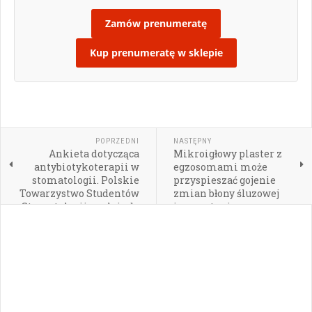
Zamów prenumeratę
Kup prenumeratę w sklepie
POPRZEDNI
NASTĘPNY
Ankieta dotycząca
Mikroigłowy plaster z
antybiotykoterapii w
egzosomami może
stomatologii. Polskie
przyspieszać gojenie
Towarzystwo Studentów
zmian błony śluzowej
Stomatologii apeluje do
jamy ustnej
lekarzy dentystów