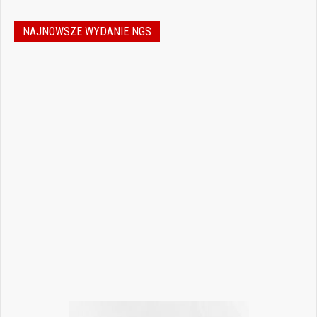
NAJNOWSZE WYDANIE NGS
Nowoczesna stomatologia to dziś nie tylko
doskonalenie technik leczenia, ale również
umiejętność podejmowania właściwych
decyzji – klinicznych, organizacyjnych i
biznesowych. W najnowszym numerze
„Nowego Gabinetu Stomatologicznego”
przygotowaliśmy zestaw artykułów, które
pomogą
Czytaj więcej