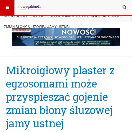
JESTEŚ TUTAJ:
START
AKTUALNOŚCI
BADANIA NAUKOWE
MIKROIGŁOWY PLASTER Z EGZOSOMAMI MOŻE PRZYSPIESZAĆ GOJENIE
ZMIAN BŁONY ŚLUZOWEJ JAMY USTNEJ
Mikroigłowy plaster z
egzosomami może
przyspieszać gojenie
zmian błony śluzowej
jamy ustnej