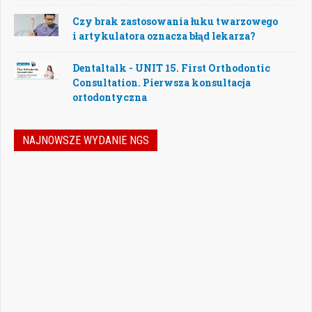
Czy brak zastosowania łuku twarzowego
i artykulatora oznacza błąd lekarza?
Dentaltalk - UNIT 15. First Orthodontic
Consultation. Pierwsza konsultacja
ortodontyczna
NAJNOWSZE WYDANIE NGS
Nowoczesna stomatologia to dziś nie tylko
doskonalenie technik leczenia, ale również
umiejętność podejmowania właściwych
decyzji – klinicznych, organizacyjnych i
biznesowych. W najnowszym numerze
„Nowego Gabinetu Stomatologicznego”
przygotowaliśmy zestaw artykułów, które
pomogą