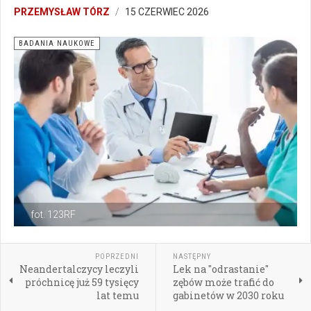
PRZEMYSŁAW TÓRZ
15 CZERWIEC 2026
BADANIA NAUKOWE
fot. 123RF
POPRZEDNI
NASTĘPNY
Neandertalczycy leczyli
Lek na "odrastanie"
próchnicę już 59 tysięcy
zębów może trafić do
lat temu
gabinetów w 2030 roku