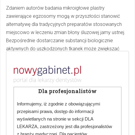
Zdaniem autorów badania mikroigłowe plastry
zawierające egzosomy mogą w przyszłości stanowić
alternatywę dla tradycyjnych preparatów stosowanych
miejscowo w leczeniu zmian błony śluzowej jamy ustnej.
Bezpośrednie dostarczanie substancji biologicznie
aktywnych do uszkodzonych tkanek może zwiększać
skuteczność terapii oraz poprawiać kontrolę procesu
gojenia.
Wyniki badania zatytułowanego „Exosome-microneedle
patches accelerate oral ulcer healing by remodeling
Dla profesjonalistów
macrophage-epithelial crosstalk via TSP-1/CD47/NF-κB
signaling” zostały opublikowane w kwietniu 2026 roku na
Informujemy, iż zgodnie z obowiązującymi
łamach czasopisma naukowego „Journal of Dental
przepisami prawa, dostęp do informacji
Research”.
wyświetlanych na stronie w sekcji DLA
LEKARZA, zastrzeżony jest dla profesjonalistów
z branży medycznej. Dla pacjentów