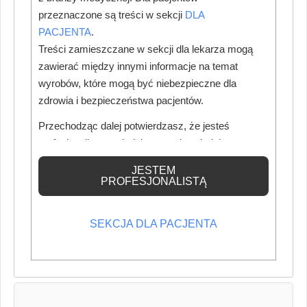
przeznaczone są treści w sekcji
DLA
PACJENTA
.
Treści zamieszczane w sekcji dla lekarza mogą
zawierać między innymi informacje na temat
Autor:
wyrobów, które mogą być niebezpieczne dla
Przemysław Tórz
zdrowia i bezpieczeństwa pacjentów.
dziennikarz medyczny
Przechodząc dalej potwierdzasz, że jesteś
Dziennikarz medyczny specjalizujący się w tematach
profesjonalistą posiadającym odpowiednią
medycznych: stomatologii, ginekologii oraz polityki zdrowotnej.
wiedzę medyczną.
Na co dzień współpracuje z redakcją magazynu „Nowy Gabinet
JESTEM
Stomatologiczny”. Jego teksty cechuje rzetelność oraz
PROFESJONALISTĄ
umiejętność łączenia wiedzy eksperckiej z aktualnymi
wyzwaniami branży medycznej.
SEKCJA DLA PACJENTA
Zobacz wszystkie artykuły autora - ta opcja może wymagać
zalogowania na stronie