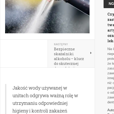
NG
Czy
zas
twa
art
ozn
lek
NASTĘPNY
Bezpieczne
Nie 
skażalniki
niep
alkoholu – klucz
prot
do skutecznej
że l
dezynfekcji
zas
zaw
inne
niż 
Jakość wody używanej w
pacj
o od
unitach odgrywa ważną rolę w
zawo
utrzymaniu odpowiedniej
dent
higieny i kontroli zakażeń
Auto