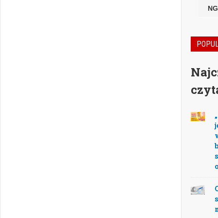
NG
POPU
Najc
czyt