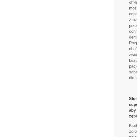
off-
może
odpo
Zro
prze
ochr
dent
Roz
choć
zwię
bez
pacj
sob
dla 
Sto
supe
aby
zębó
Kied
zdro