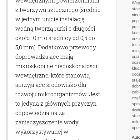
wewnętrznymi powierzchniami
Wsp
z tworzywa sztucznego (średnio
stom
nieu
w jednym unicie instalację
popr
prec
wodną tworzą rurki o długości
komf
około 10 m o średnicy od 0,5 do
erz
tech
5,0 mm). Dodatkowo przewody
mini
doprowadzające mają
oraz
ocze
mikroskopijne niedoskonałości
klu
wewnętrzne, które stanowią
codz
staj
sprzyjające środowisko dla
dobr
zabi
rozwoju mikroorganizmów. Jest
częś
to jedyna z głównych przyczyn
spro
dwóc
odpowiedzialna za
stom
zanieczyszczenie wody
mik
oper
wykorzystywanej w
Auto