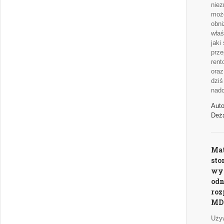
niez
moż
obni
właś
jaki
prze
rent
oraz
dziś
nad
Auto
Deż
Mat
sto
wy
odn
roz
MD
Uży