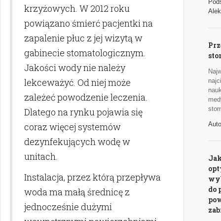
Pods
krzyżowych. W 2012 roku
Alek
powiązano śmierć pacjentki na
zapalenie płuc z jej wizytą w
Prz
gabinecie stomatologicznym.
sto
Jakości wody nie należy
Najw
lekceważyć. Od niej może
naj
nauk
zależeć powodzenie leczenia.
med
stom
Dlatego na rynku pojawia się
Aut
coraz więcej systemów
dezynfekujących wodę w
unitach.
Jak
op
Instalacja, przez którą przepływa
wyb
do 
woda ma małą średnicę z
pow
jednocześnie dużymi
za