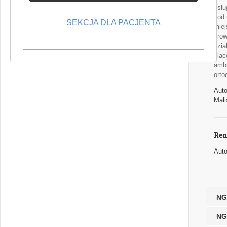
usłu
pod 
SEKCJA DLA PACJENTA
miej
prow
dzia
plac
ambu
orto
Auto
Mal
Ren
Auto
NG
NG