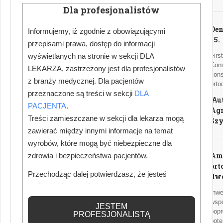
Dla profesjonalistów
Den
Informujemy, iż zgodnie z obowiązującymi
15.
przepisami prawa, dostęp do informacji
wyświetlanych na stronie w sekcji DLA
Firs
Cons
LEKARZA, zastrzeżony jest dla profesjonalistów
kons
z branży medycznej. Dla pacjentów
orto
przeznaczone są treści w sekcji
DLA
Au
PACJENTA
.
Agn
Treści zamieszczane w sekcji dla lekarza mogą
Sz
zawierać między innymi informacje na temat
wyrobów, które mogą być niebezpieczne dla
Am
zdrowia i bezpieczeństwa pacjentów.
ort
Przechodząc dalej potwierdzasz, że jesteś
dwó
profesjonalistą posiadającym odpowiednią
Inwe
wiedzę medyczną.
wspó
JESTEM
popr
PROFESJONALISTĄ
pote