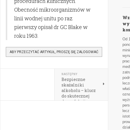
procedurach klinicznych.
Obecność mikroorganizmów w
linii wodnej unitu po raz
Wz
wyn
pierwszy opisał dr GC Blake w
kos
roku 1963.
Od 1
pono
min
ABY PRZECZYTAĆ ARTYKUŁ, PROSZĘ SIĘ ZALOGOWAĆ
wyn
pra
med
zatr
NASTĘPNY
pod
Bezpieczne
lecz
skażalniki
właś
alkoholu – klucz
ozna
do skutecznej
wyż
dezynfekcji
pers
lecz
isto
pro
dzia