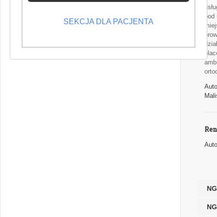
usłu
pod 
SEKCJA DLA PACJENTA
miej
prow
dzia
plac
ambu
orto
Auto
Mal
Ren
Auto
NG
NG