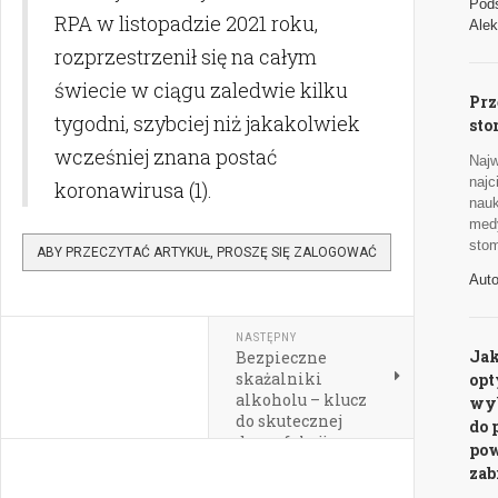
Pods
RPA w listopadzie 2021 roku,
Alek
rozprzestrzenił się na całym
świecie w ciągu zaledwie kilku
Prz
tygodni, szybciej niż jakakolwiek
sto
wcześniej znana postać
Najw
naj
koronawirusa (1).
nauk
med
stom
ABY PRZECZYTAĆ ARTYKUŁ, PROSZĘ SIĘ ZALOGOWAĆ
Aut
NASTĘPNY
Jak
Bezpieczne
skażalniki
op
alkoholu – klucz
wyb
do skutecznej
do 
dezynfekcji
pow
za