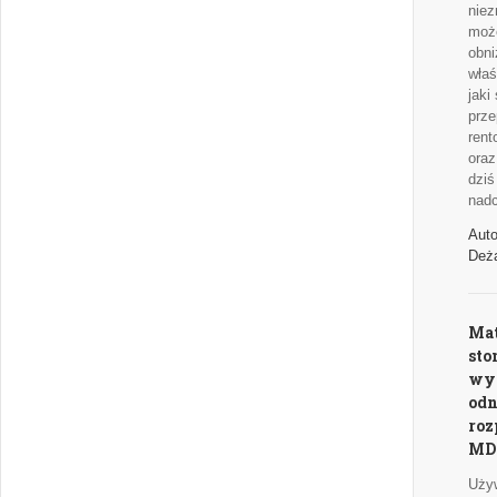
niez
moż
obni
właś
jaki
prze
rent
oraz
dziś
nad
Auto
Deż
Mat
sto
wy
odn
roz
MD
Uży