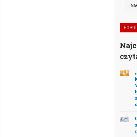
NG
POPU
Najc
czyt