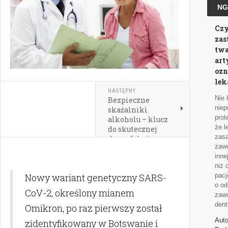
NG
Czy
zas
twa
art
ozn
lek
NASTĘPNY
Nie 
Bezpieczne
niep
skażalniki
prot
alkoholu – klucz
że l
do skutecznej
zas
dezynfekcji
zaw
inne
niż 
Nowy wariant genetyczny SARS-
pacj
o od
CoV-2, określony mianem
zawo
dent
Omikron, po raz pierwszy został
Auto
zidentyfikowany w Botswanie i