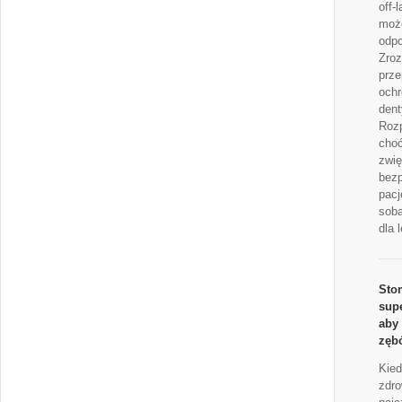
off-
może
odpo
Zro
prze
ochr
dent
Roz
choć
zwię
bez
pacj
sob
dla 
Sto
supe
aby
zębó
Kied
zdro