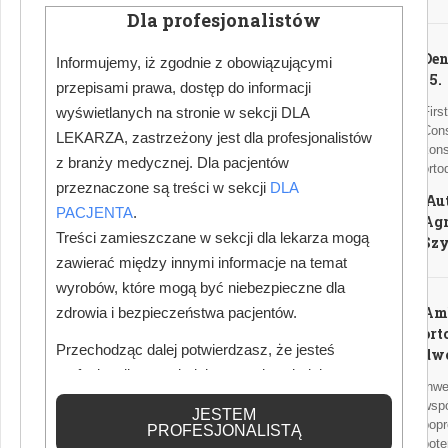
Dla profesjonalistów
Den
Informujemy, iż zgodnie z obowiązującymi
15.
przepisami prawa, dostęp do informacji
wyświetlanych na stronie w sekcji DLA
Firs
Cons
LEKARZA, zastrzeżony jest dla profesjonalistów
kons
z branży medycznej. Dla pacjentów
orto
przeznaczone są treści w sekcji
DLA
Au
PACJENTA
.
Agn
Treści zamieszczane w sekcji dla lekarza mogą
Sz
zawierać między innymi informacje na temat
wyrobów, które mogą być niebezpieczne dla
Am
zdrowia i bezpieczeństwa pacjentów.
ort
Przechodząc dalej potwierdzasz, że jesteś
dwó
profesjonalistą posiadającym odpowiednią
Inwe
wiedzę medyczną.
wspó
JESTEM
popr
PROFESJONALISTĄ
pote