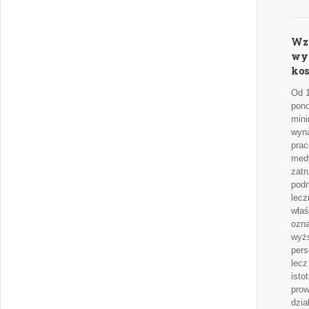
Wz
wyn
kos
Od 1
pono
min
wyn
pra
med
zatr
pod
lecz
właś
ozna
wyż
pers
lecz
isto
pro
dzia