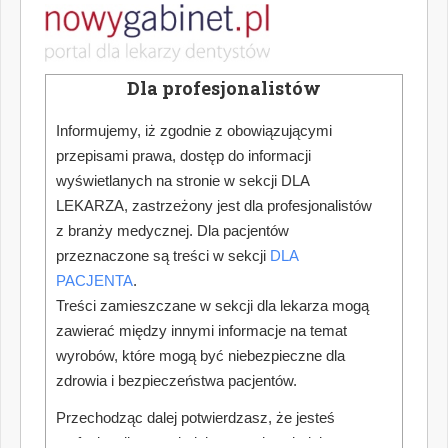
Nie każde niepowodzenie leczenia protetycznego oznacza,
że lekarz naruszył zasady wykonywania zawodu. Również
wybór innej metody leczenia niż oczekiwana przez pacjenta
nie przesądza o odpowiedzialności zawodowej lekarza
Dla profesjonalistów
dentysty.
Autorki: Karolina Podsiadły-Gęsikowska; Aleksandra
Informujemy, iż zgodnie z obowiązującymi
Powierża
przepisami prawa, dostęp do informacji
wyświetlanych na stronie w sekcji DLA
LEKARZA, zastrzeżony jest dla profesjonalistów
Przegląd doniesień stomatologicznych
z branży medycznej. Dla pacjentów
Najważniejsze wątki najciekawszych naukowych publikacji
przeznaczone są treści w sekcji
DLA
medycznych z zakresu stomatologii.
PACJENTA
.
Autor: Hanna Puźyńska
Treści zamieszczane w sekcji dla lekarza mogą
zawierać między innymi informacje na temat
wyrobów, które mogą być niebezpieczne dla
Jak dokonać optymalnego wyboru urządzenia
zdrowia i bezpieczeństwa pacjentów.
do pracy w powiększeniu zabiegowym
Przechodząc dalej potwierdzasz, że jesteś
Współczesna stomatologia nieustannie podnosi poprzeczkę
w zakresie precyzji, skuteczności i komfortu leczenia. W
profesjonalistą posiadającym odpowiednią