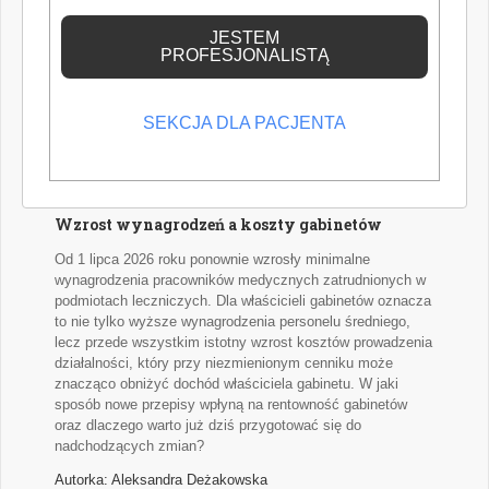
erze zaawansowanych technologii, miniaturyzacji narzędzi
wiedzę medyczną.
oraz rosnących oczekiwań pacjentów, kluczowym
JESTEM
elementem codziennej praktyki staje się odpowiednio
PROFESJONALISTĄ
dobrana optyka zabiegowa. Coraz częściej wybór ten
sprowadza się do dwóch rozwiązań: lup stomatologicznych
oraz mikroskopów operacyjnych.
SEKCJA DLA PACJENTA
Autor: Piotr Szymański
Wzrost wynagrodzeń a koszty gabinetów
Od 1 lipca 2026 roku ponownie wzrosły minimalne
wynagrodzenia pracowników medycznych zatrudnionych w
podmiotach leczniczych. Dla właścicieli gabinetów oznacza
to nie tylko wyższe wynagrodzenia personelu średniego,
lecz przede wszystkim istotny wzrost kosztów prowadzenia
działalności, który przy niezmienionym cenniku może
znacząco obniżyć dochód właściciela gabinetu. W jaki
sposób nowe przepisy wpłyną na rentowność gabinetów
oraz dlaczego warto już dziś przygotować się do
nadchodzących zmian?
Autorka: Aleksandra Deżakowska