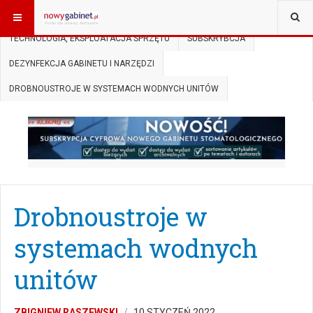
JESTEŚ TUTAJ:
START
SUBSKRYPCJA
TECHNOLOGIA, EKSPLOATACJA SPRZĘTU
SUBSKRYBCJA
DEZYNFEKCJA GABINETU I NARZĘDZI
DROBNOUSTROJE W SYSTEMACH WODNYCH UNITÓW
Drobnoustroje w
systemach wodnych
unitów
ZBIGNIEW RASZEWSKI
10 STYCZEŃ 2022