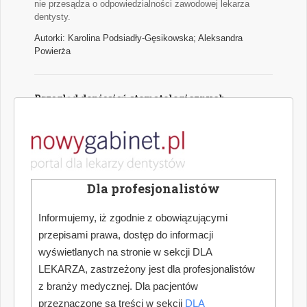
nie przesądza o odpowiedzialności zawodowej lekarza
dentysty.
Autorki: Karolina Podsiadły-Gęsikowska; Aleksandra
Powierża
Przegląd doniesień stomatologicznych
Najważniejsze wątki najciekawszych naukowych publikacji
medycznych z zakresu stomatologii.
Autor: Hanna Puźyńska
Dla profesjonalistów
Jak dokonać optymalnego wyboru urządzenia
do pracy w powiększeniu zabiegowym
Informujemy, iż zgodnie z obowiązującymi
przepisami prawa, dostęp do informacji
Współczesna stomatologia nieustannie podnosi poprzeczkę
w zakresie precyzji, skuteczności i komfortu leczenia. W
wyświetlanych na stronie w sekcji DLA
erze zaawansowanych technologii, miniaturyzacji narzędzi
LEKARZA, zastrzeżony jest dla profesjonalistów
oraz rosnących oczekiwań pacjentów, kluczowym
z branży medycznej. Dla pacjentów
elementem codziennej praktyki staje się odpowiednio
przeznaczone są treści w sekcji
DLA
dobrana optyka zabiegowa. Coraz częściej wybór ten