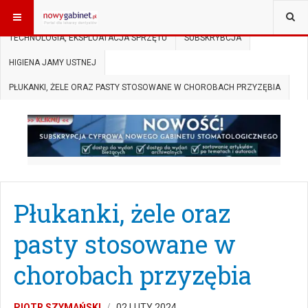
JESTEŚ TUTAJ:
START
SUBSKRYPCJA
TECHNOLOGIA, EKSPLOATACJA SPRZĘTU
SUBSKRYBCJA
HIGIENA JAMY USTNEJ
PŁUKANKI, ŻELE ORAZ PASTY STOSOWANE W CHOROBACH PRZYZĘBIA
Płukanki, żele oraz
pasty stosowane w
chorobach przyzębia
PIOTR SZYMAŃSKI
02 LUTY 2024