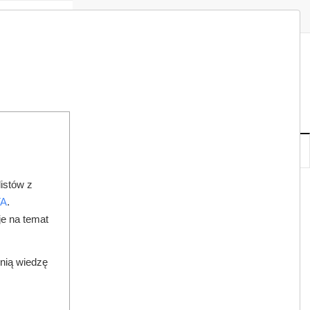
Zaloguj
Zarejestruj
Redakcja
Kontakt
ISH
07
19
PT
,
SIE
NOWE
IA
KSIĘGARNIA
DO PRAWNIKA
istów z
HIGIENA JAMY USTNEJ
TA
.
je na temat
dnią wiedzę