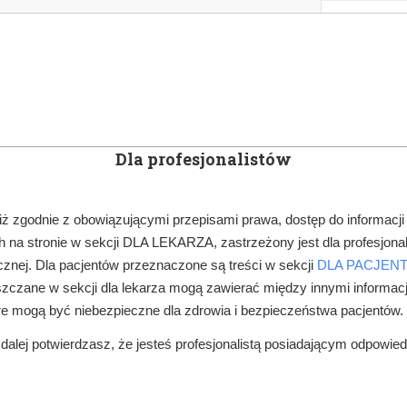
KOWE
NEWSLETTER
DOCTOR&LIFE
ENGL
Dla profesjonalistów
YN
ARTYKUŁY
SUBSKRYPCJA
SZKOLEN
iż zgodnie z obowiązującymi przepisami prawa, dostęp do informacji
 na stronie w sekcji DLA LEKARZA, zastrzeżony jest dla profesjonal
TECHNOLOGIA, EKSPLOATACJA SPRZĘTU
SUBSKRYBCJA
znej. Dla pacjentów przeznaczone są treści w sekcji
DLA PACJEN
zczane w sekcji dla lekarza mogą zawierać między innymi informac
ZKA ELEKTRYCZNA WYGRYWA Z MANUALNĄ
re mogą być niebezpieczne dla zdrowia i bezpieczeństwa pacjentów.
alej potwierdzasz, że jesteś profesjonalistą posiadającym odpowie