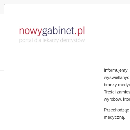
DLA LEKARZA
DLA PACJENTA
PUBLIKACJE NAU
START
AKTUALNOŚCI
MAGAZ
Informujemy, 
wyświetlanych
JESTEŚ TUTAJ:
START
SUBSKRYPCJA
branży medyc
Treści zamies
ELEKTRYZUJĄCA SKUTECZNOŚĆ – DLACZEGO SZCZOTEC
wyrobów, któ
Przechodząc d
medyczną.