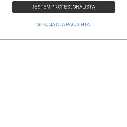
JESTEM PROFESJONALISTĄ
uteczność – dlaczego
SEKCJA DLA PACJENTA
tryczna wygrywa z