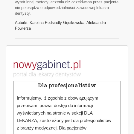
wybór innej metody leczenia niż oczekiwana przez pacjenta
nie przesądza o odpowiedzialności zawodowej lekarza
dentysty.
Autorki: Karolina Podsiadły-Gęsikowska; Aleksandra
Powierża
Przegląd doniesień stomatologicznych
Najważniejsze wątki najciekawszych naukowych publikacji
medycznych z zakresu stomatologii.
Autor: Hanna Puźyńska
Dla profesjonalistów
Jak dokonać optymalnego wyboru urządzenia
Informujemy, iż zgodnie z obowiązującymi
do pracy w powiększeniu zabiegowym
przepisami prawa, dostęp do informacji
Współczesna stomatologia nieustannie podnosi poprzeczkę
wyświetlanych na stronie w sekcji DLA
w zakresie precyzji, skuteczności i komfortu leczenia. W
LEKARZA, zastrzeżony jest dla profesjonalistów
erze zaawansowanych technologii, miniaturyzacji narzędzi
oraz rosnących oczekiwań pacjentów, kluczowym
z branży medycznej. Dla pacjentów
elementem codziennej praktyki staje się odpowiednio