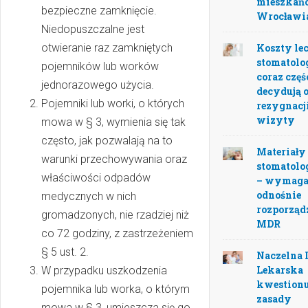
mieszkań
bezpieczne zamknięcie.
Wrocławi
Niedopuszczalne jest
otwieranie raz zamkniętych
Koszty le
stomatolo
pojemników lub worków
coraz częś
jednorazowego użycia.
decydują 
Pojemniki lub worki, o których
rezygnacji
wizyty
mowa w § 3, wymienia się tak
często, jak pozwalają na to
Materiały
warunki przechowywania oraz
stomatolo
właściwości odpadów
– wymaga
odnośnie
medycznych w nich
rozporząd
gromadzonych, nie rzadziej niż
MDR
co 72 godziny, z zastrzeżeniem
§ 5 ust. 2.
Naczelna 
Lekarska
W przypadku uszkodzenia
kwestionu
pojemnika lub worka, o którym
zasady
mowa w § 3, umieszcza się go