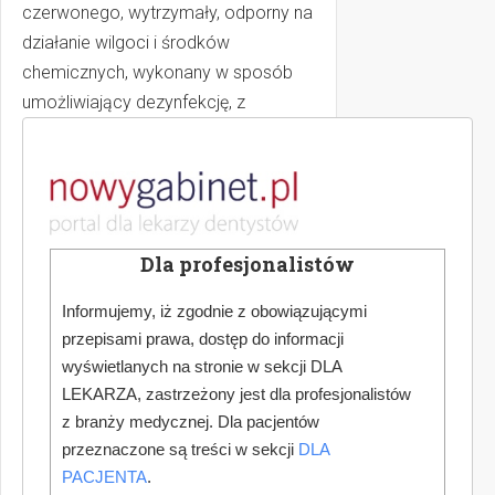
czerwonego, wytrzymały, odporny na
działanie wilgoci i środków
Czy
chemicznych, wykonany w sposób
umożliwiający dezynfekcję, z
możliwością szczelnego zamknięcia.
Wysoce zakaźne odpady
medyczne mogą być
przechowywane w miejscu ich
Dla profesjonalistów
powstawania, nie dłużej niż 24
godziny.
Informujemy, iż zgodnie z obowiązującymi
&6
przepisami prawa, dostęp do informacji
wyświetlanych na stronie w sekcji DLA
Pojemnik lub worek z
LEKARZA, zastrzeżony jest dla profesjonalistów
odpadami medycznymi w
z branży medycznej. Dla pacjentów
miejscu ich powstawania
przeznaczone są treści w sekcji
DLA
posiada widoczne
PACJENTA
.