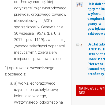
do Umowy europejskiej
Jak doko
dotyczącej międzynarodowego
optymaln
wyboru
przewozu drogowego towarów
urządzeni
niebezpiecznych (ADR),
pracy w
sporządzonej w Genewie dnia
powiększ
30 września 1957 r. (Dz. U. z
zabiegow
2017 r. poz. 1119), zwane dalej
Dentaltalk
„wysoce zakaźnymi odpadami
UNIT 15. F
medycznymi”, zbiera się w
Orthodont
miejscu ich powstawania do:
Consultat
Pierwsza
1) opakowania wewnętrznego
konsultac
ortodonty
złożonego z:
a) worka jednorazowego
NAJNOWSZE WY
użycia z folii polietylenowej,
NGS
koloru czerwonego,
wytrzymałego, odpornego na
Jak pod