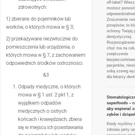
off-label? Wiesz
zdrowotnych:
możesz ponosić
odpowiedzialno
1) zbierane do pojemników lub
Zrozumienie no
przepisów, to kl
worków, o których mowa w § 3;
ochrony Twojej 
dentystycznej.
2) przekazywane niezwłocznie do
Rozporządzeni
pomieszczenia lub urządzenia, o
choć ma na cel
zwiększenie
których mowa w § 7, z zachowaniem
bezpieczeństwa
odpowiednich środków ostrożności.
pacjentów, niesi
sobą szereg w
&3
dla lekarzy dent
Odpady medyczne, o których
mowa w § 1 ust. 2 pkt 1, z
Stomatologicz
wyjątkiem odpadów
superfoods – c
aby wspierać z
medycznych o ostrych
zębów i dziąse
końcach i krawędziach, zbiera
Kiedy myślimy 
się w miejscu ich powstawania
zdrowiu jamy us