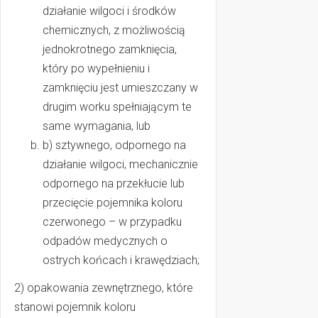
działanie wilgoci i środków
właściwe
w dynam
chemicznych, z możliwością
zmieniają
jednokrotnego zamknięcia,
rzeczywi
który po wypełnieniu i
stomatol
zamknięciu jest umieszczany w
Jak bezp
drugim worku spełniającym te
rozwijać 
same wymagania, lub
inwesto
b) sztywnego, odpornego na
nowocze
działanie wilgoci, mechanicznie
technolog
jednocze
odpornego na przekłucie lub
przeoczy
przecięcie pojemnika koloru
prawnych
czerwonego – w przypadku
mogą mi
odpadów medycznych o
kluczow
ostrych końcach i krawędziach;
znaczeni
wykonyw
2) opakowania zewnętrznego, które
zawodu?
stanowi pojemnik koloru
Odpowie