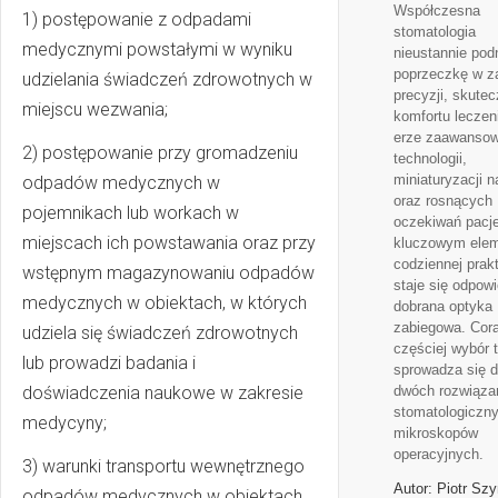
Współczesna
1) postępowanie z odpadami
stomatologia
medycznymi powstałymi w wyniku
nieustannie pod
poprzeczkę w z
udzielania świadczeń zdrowotnych w
precyzji, skutec
miejscu wezwania;
komfortu leczen
erze zaawanso
2) postępowanie przy gromadzeniu
technologii,
miniaturyzacji n
odpadów medycznych w
oraz rosnących
pojemnikach lub workach w
oczekiwań pacj
miejscach ich powstawania oraz przy
kluczowym ele
codziennej prak
wstępnym magazynowaniu odpadów
staje się odpow
medycznych w obiektach, w których
dobrana optyka
zabiegowa. Cor
udziela się świadczeń zdrowotnych
częściej wybór 
lub prowadzi badania i
sprowadza się 
doświadczenia naukowe w zakresie
dwóch rozwiązań
stomatologiczn
medycyny;
mikroskopów
operacyjnych.
3) warunki transportu wewnętrznego
Autor: Piotr Sz
odpadów medycznych w obiektach,