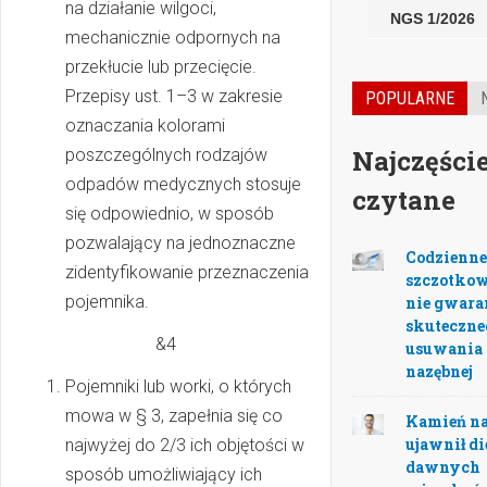
na działanie wilgoci,
NGS 1/2026
mechanicznie odpornych na
przekłucie lub przecięcie.
Przepisy ust. 1–3 w zakresie
POPULARNE
oznaczania kolorami
Najczęście
poszczególnych rodzajów
odpadów medycznych stosuje
czytane
się odpowiednio, w sposób
pozwalający na jednoznaczne
Codzienn
zidentyfikowanie przeznaczenia
szczotko
pojemnika.
nie gwara
skuteczne
&4
usuwania 
nazębnej
Pojemniki lub worki, o których
mowa w § 3, zapełnia się co
Kamień n
ujawnił di
najwyżej do 2/3 ich objętości w
dawnych
sposób umożliwiający ich