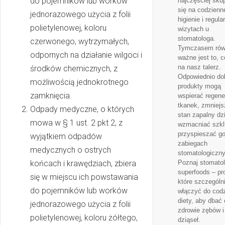
do pojemników lub worków
najczęściej sku
się na codzienn
jednorazowego użycia z folii
higienie i regul
polietylenowej, koloru
wizytach u
stomatologa.
czerwonego, wytrzymałych,
Tymczasem rów
odpornych na działanie wilgoci i
ważne jest to, co
na nasz talerz.
środków chemicznych, z
Odpowiednio do
możliwością jednokrotnego
produkty mogą
zamknięcia.
wspierać regene
tkanek, zmniej
Odpady medyczne, o których
stan zapalny dzi
mowa w § 1 ust. 2 pkt 2, z
wzmacniać szkli
przyspieszać go
wyjątkiem odpadów
zabiegach
medycznych o ostrych
stomatologiczn
końcach i krawędziach, zbiera
Poznaj stomato
superfoods – pr
się w miejscu ich powstawania
które szczególn
do pojemników lub worków
włączyć do codz
diety, aby dbać 
jednorazowego użycia z folii
zdrowie zębów i
polietylenowej, koloru żółtego,
dziąseł.