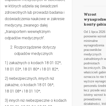
w których udziela się świadczeń
zdrowotnych lub prowadzi badania i
Wzrost
doświadczenia naukowe w zakresie
wynagrodzeń
koszty gabi
medycyny, zwanego dalej
„transportem wewnętrznym
Od 1 lipca 2026
ponownie wzros
odpadów medycznych”.
minimalne
wynagrodzenia
Rozporządzenie dotyczy
pracowników
odpadów medycznych:
medycznych
zatrudnionych w
1) zakaźnych o kodach 18 01 02*,
podmiotach
leczniczych. Dl
18 01 03*, 18 01 80* i 18 01 82*;
właścicieli gabi
oznacza to nie t
2) niebezpiecznych, innych niż
wyższe wynagro
zakaźne, o kodach 18 01 06*,
personelu średn
lecz przede ws
18 01 08* i 18 01 10*;
istotny wzrost 
prowadzenia
3) innych niż niebezpieczne o kodach
działalności, kt