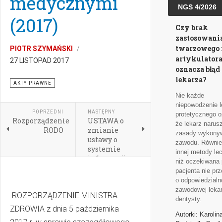
medycznymi
NGS 4/2026
(2017)
Czy brak
zastosowani
twarzowego 
PIOTR SZYMAŃSKI
artykulator
27 LISTOPAD 2017
oznacza błąd
lekarza?
AKTY PRAWNE
Nie każde
niepowodzenie l
POPRZEDNI
NASTĘPNY
protetycznego 
Rozporządzenie
USTAWA o
że lekarz narus
RODO
zmianie
zasady wykony
ustawy o
zawodu. Równie
systemie
innej metody le
informacji w
niż oczekiwana 
ochronie
pacjenta nie pr
zdrowia oraz
o odpowiedzialn
niektórych
zawodowej leka
ROZPORZĄDZENIE MINISTRA
innych ustaw
dentysty.
(2017)
ZDROWIA z dnia 5 października
Autorki: Karolin