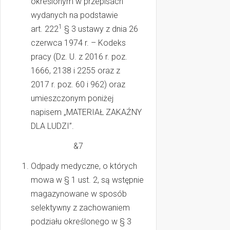
określonym w przepisach
wydanych na podstawie
1
art. 222
§ 3 ustawy z dnia 26
czerwca 1974 r. – Kodeks
pracy (Dz. U. z 2016 r. poz.
1666, 2138 i 2255 oraz z
2017 r. poz. 60 i 962) oraz
umieszczonym poniżej
napisem „MATERIAŁ ZAKAŹNY
DLA LUDZI”.
&7
Odpady medyczne, o których
mowa w § 1 ust. 2, są wstępnie
magazynowane w sposób
selektywny z zachowaniem
podziału określonego w § 3