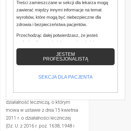
oznakowanie identyfikujące,
Treści zamieszczane w sekcji dla lekarza mogą
które zawiera:
zawierać między innymi informacje na temat
wyrobów, które mogą być niebezpieczne dla
1) kod odpadów medycznych w nim
zdrowia i bezpieczeństwa pacjentów.
przechowywanych;
Przechodząc dalej potwierdzasz, że jesteś
2) nazwę wytwórcy odpadów
profesjonalistą posiadającym odpowiednią
medycznych;
wiedzę medyczną.
JESTEM
PROFESJONALISTĄ
3) numer REGON wytwórcy odpadów
medycznych;
SEKCJA DLA PACJENTA
4) numer księgi rejestrowej wytwórcy
odpadów medycznych w rejestrze
podmiotów wykonujących
działalność leczniczą, o którym
mowa w ustawie z dnia 15 kwietnia
2011 r. o działalności leczniczej
(Dz. U. z 2016 r. poz. 1638, 1948 i