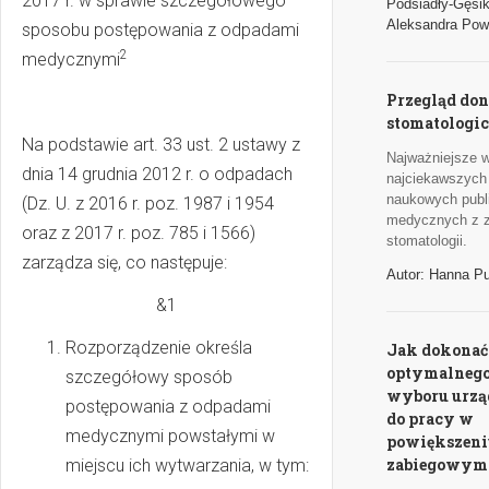
2017 r. w sprawie szczegółowego
Podsiadły-Gęsi
Aleksandra Pow
sposobu postępowania z odpadami
2
medycznymi
Przegląd don
stomatologi
Na podstawie art. 33 ust. 2 ustawy z
Najważniejsze w
dnia 14 grudnia 2012 r. o odpadach
najciekawszych
naukowych publi
(Dz. U. z 2016 r. poz. 1987 i 1954
medycznych z 
oraz z 2017 r. poz. 785 i 1566)
stomatologii.
zarządza się, co następuje:
Autor: Hanna P
&1
Rozporządzenie określa
Jak dokonać
optymalneg
szczegółowy sposób
wyboru urzą
postępowania z odpadami
do pracy w
medycznymi powstałymi w
powiększeni
zabiegowym
miejscu ich wytwarzania, w tym: