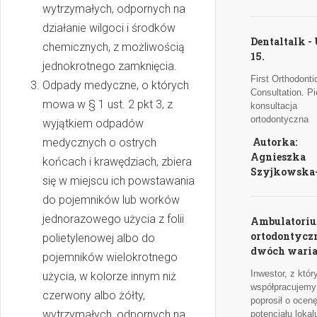
wytrzymałych, odpornych na
działanie wilgoci i środków
Dentaltalk -
chemicznych, z możliwością
15.
jednokrotnego zamknięcia.
First Orthodonti
Odpady medyczne, o których
Consultation. P
mowa w § 1 ust. 2 pkt 3, z
konsultacja
ortodontyczna
wyjątkiem odpadów
Autorka:
medycznych o ostrych
Agnieszka
końcach i krawędziach, zbiera
Szyjkowska
się w miejscu ich powstawania
do pojemników lub worków
jednorazowego użycia z folii
Ambulatori
ortodontycz
polietylenowej albo do
dwóch wari
pojemników wielokrotnego
Inwestor, z któ
użycia, w kolorze innym niż
współpracujemy 
czerwony albo żółty,
poprosił o ocen
wytrzymałych, odpornych na
potencjału lokal