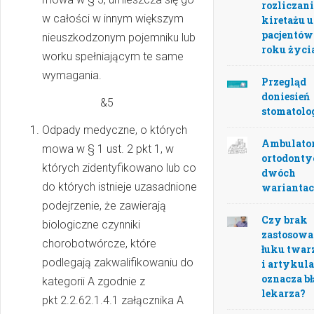
rozliczan
w całości w innym większym
kiretażu u
pacjentów 
nieuszkodzonym pojemniku lub
roku życi
worku spełniającym te same
wymagania.
Przegląd
doniesień
&5
stomatolo
Odpady medyczne, o których
Ambulato
mowa w § 1 ust. 2 pkt 1, w
ortodonty
których zidentyfikowano lub co
dwóch
do których istnieje uzasadnione
warianta
podejrzenie, że zawierają
Czy brak
biologiczne czynniki
zastosowa
chorobotwórcze, które
łuku twa
podlegają zakwalifikowaniu do
i artykula
oznacza b
kategorii A zgodnie z
lekarza?
pkt 2.2.62.1.4.1 załącznika A