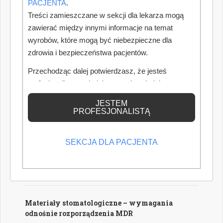
PACJENTA
.
oraz mikroskopów operacyjnych.
Treści zamieszczane w sekcji dla lekarza mogą
Autor: Piotr Szymański
zawierać między innymi informacje na temat
wyrobów, które mogą być niebezpieczne dla
Wzrost wynagrodzeń a koszty gabinetów
zdrowia i bezpieczeństwa pacjentów.
Od 1 lipca 2026 roku ponownie wzrosły minimalne
Przechodząc dalej potwierdzasz, że jesteś
wynagrodzenia pracowników medycznych zatrudnionych w
profesjonalistą posiadającym odpowiednią
podmiotach leczniczych. Dla właścicieli gabinetów oznacza
wiedzę medyczną.
to nie tylko wyższe wynagrodzenia personelu średniego,
JESTEM
lecz przede wszystkim istotny wzrost kosztów prowadzenia
PROFESJONALISTĄ
działalności, który przy niezmienionym cenniku może
znacząco obniżyć dochód właściciela gabinetu. W jaki
sposób nowe przepisy wpłyną na rentowność gabinetów
SEKCJA DLA PACJENTA
oraz dlaczego warto już dziś przygotować się do
nadchodzących zmian?
Autorka: Aleksandra Deżakowska
Materiały stomatologiczne – wymagania
odnośnie rozporządzenia MDR