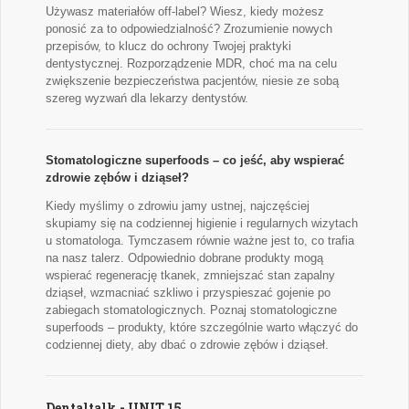
Używasz materiałów off-label? Wiesz, kiedy możesz
ponosić za to odpowiedzialność? Zrozumienie nowych
przepisów, to klucz do ochrony Twojej praktyki
dentystycznej. Rozporządzenie MDR, choć ma na celu
zwiększenie bezpieczeństwa pacjentów, niesie ze sobą
szereg wyzwań dla lekarzy dentystów.
Stomatologiczne superfoods – co jeść, aby wspierać
zdrowie zębów i dziąseł?
Kiedy myślimy o zdrowiu jamy ustnej, najczęściej
skupiamy się na codziennej higienie i regularnych wizytach
u stomatologa. Tymczasem równie ważne jest to, co trafia
na nasz talerz. Odpowiednio dobrane produkty mogą
wspierać regenerację tkanek, zmniejszać stan zapalny
dziąseł, wzmacniać szkliwo i przyspieszać gojenie po
zabiegach stomatologicznych. Poznaj stomatologiczne
superfoods – produkty, które szczególnie warto włączyć do
codziennej diety, aby dbać o zdrowie zębów i dziąseł.
Dentaltalk - UNIT 15.