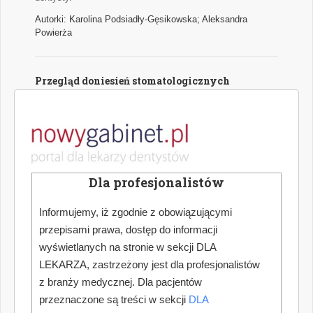
Autorki: Karolina Podsiadły-Gęsikowska; Aleksandra
Powierża
Przegląd doniesień stomatologicznych
Najważniejsze wątki najciekawszych naukowych publikacji
medycznych z zakresu stomatologii.
Autor: Hanna Puźyńska
Dla profesjonalistów
Jak dokonać optymalnego wyboru urządzenia
do pracy w powiększeniu zabiegowym
Informujemy, iż zgodnie z obowiązującymi
Współczesna stomatologia nieustannie podnosi poprzeczkę
przepisami prawa, dostęp do informacji
w zakresie precyzji, skuteczności i komfortu leczenia. W
wyświetlanych na stronie w sekcji DLA
erze zaawansowanych technologii, miniaturyzacji narzędzi
oraz rosnących oczekiwań pacjentów, kluczowym
LEKARZA, zastrzeżony jest dla profesjonalistów
elementem codziennej praktyki staje się odpowiednio
z branży medycznej. Dla pacjentów
dobrana optyka zabiegowa. Coraz częściej wybór ten
przeznaczone są treści w sekcji
DLA
sprowadza się do dwóch rozwiązań: lup stomatologicznych