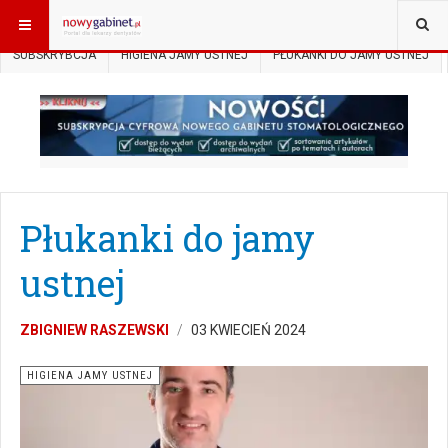
JESTEŚ TUTAJ:
START
SUBSKRYPCJA
SZKOŁA OKLUZJI
SUBSKRYBCJA
HIGIENA JAMY USTNEJ
PŁUKANKI DO JAMY USTNEJ
Płukanki do jamy
ustnej
ZBIGNIEW RASZEWSKI
03 KWIECIEŃ 2024
HIGIENA JAMY USTNEJ