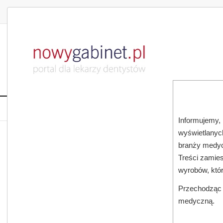
DLA LEKARZA
DLA PACJENTA
PUBLIKACJE NAU
START
AKTUALNOŚCI
MAGAZ
Informujemy, 
wyświetlanych
JESTEŚ TUTAJ:
START
MAGAZYN
branży medyc
Treści zamies
wyrobów, któ
Przechodząc d
medyczną.