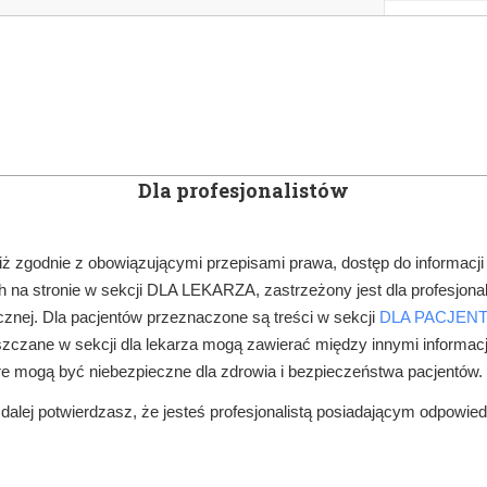
KOWE
NEWSLETTER
DOCTOR&LIFE
ENGL
Dla profesjonalistów
YN
ARTYKUŁY
SUBSKRYPCJA
SZKOLEN
iż zgodnie z obowiązującymi przepisami prawa, dostęp do informacji
 na stronie w sekcji DLA LEKARZA, zastrzeżony jest dla profesjonal
ROCZNIKI
2022
NGS 7/2022
znej. Dla pacjentów przeznaczone są treści w sekcji
DLA PACJEN
zczane w sekcji dla lekarza mogą zawierać między innymi informac
re mogą być niebezpieczne dla zdrowia i bezpieczeństwa pacjentów.
alej potwierdzasz, że jesteś profesjonalistą posiadającym odpowie