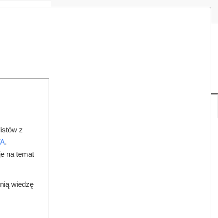
Zaloguj
Zarejestruj
Redakcja
Kontakt
ISH
08
20
SO
,
SIE
NOWE
IA
KSIĘGARNIA
DO PRAWNIKA
istów z
TA
.
je na temat
dnią wiedzę