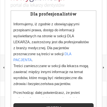
elektroniczną.
W sprawach nieuregulowanych regulaminem
Dla profesjonalistów
mają zastosowanie odpowiednie przepisy
prawa polskiego, w szczególności RODO
Informujemy, iż zgodnie z obowiązującymi
oraz ustawa o świadczeniu usług drogą
przepisami prawa, dostęp do informacji
wyświetlanych na stronie w sekcji DLA
elektroniczną.
LEKARZA, zastrzeżony jest dla profesjonalistów
z branży medycznej. Dla pacjentów
przeznaczone są treści w sekcji
DLA
PACJENTA
.
POPRZEDNI
NASTĘPNY
Polityka
Zgody
Treści zamieszczane w sekcji dla lekarza mogą
przeciwdziałania
zawierać między innymi informacje na temat
nadużyciom
publikacyjnym
wyrobów, które mogą być niebezpieczne dla
zdrowia i bezpieczeństwa pacjentów.
Przechodząc dalej potwierdzasz, że jesteś
profesjonalistą posiadającym odpowiednią
wiedzę medyczną.
SPIS TREŚCI