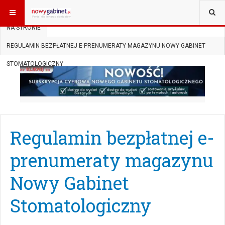
JESTEŚ TUTAJ:
START
MAGAZYN
ROCZNIKI
2025
NA STRONIE
REGULAMIN BEZPŁATNEJ E-PRENUMERATY MAGAZYNU NOWY GABINET
STOMATOLOGICZNY
Regulamin bezpłatnej e-
prenumeraty magazynu
Nowy Gabinet
Stomatologiczny