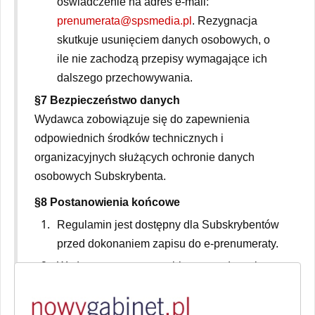
oświadczenie na adres e-mail:
prenumerata@spsmedia.pl
. Rezygnacja
skutkuje usunięciem danych osobowych, o
ile nie zachodzą przepisy wymagające ich
dalszego przechowywania.
§7 Bezpieczeństwo danych
Wydawca zobowiązuje się do zapewnienia
odpowiednich środków technicznych i
organizacyjnych służących ochronie danych
osobowych Subskrybenta.
§8 Postanowienia końcowe
Regulamin jest dostępny dla Subskrybentów
przed dokonaniem zapisu do e-prenumeraty.
Wydawca zastrzega sobie prawo do zmiany
regulaminu. O wszelkich zmianach
Subskrybenci zostaną poinformowani drogą